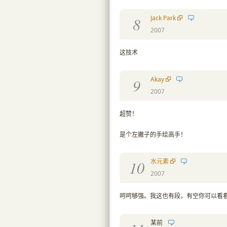
Jack Park
8
2007
这技术
Akay
9
2007
超赞！
是个左撇子的手绘高手！
水元素
10
2007
呵呵够强。我这也有段，有空你可以看看，也很逗。h
某前