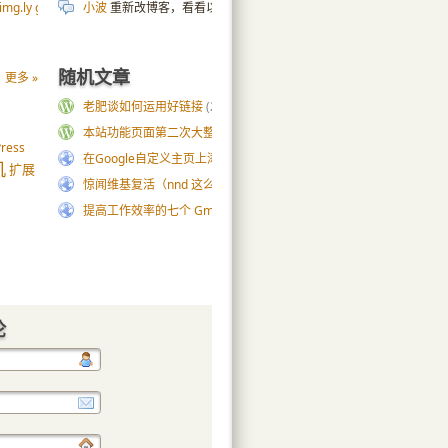
g.ly gallery
(54)
小波
重新改博客，看看以前的wp小伙伴的博客，发现绝大部分都关了
随机文章
更多 »
老肥谈如何运用好链接
(23)
本站功能页面第二次大整改
(18)
ress
在Google自定义主页上添加全功能Gtalk web
(0)
机
扩展
惊闻维基复活（nnd 这么快又死了）
(16)
提高工作效率的七个 Gmail 技巧
(27)
论