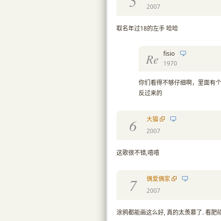
5
2007
取名年过18的左手 哈哈
fisio
Re
1970
你们看得不够仔细啊，里面有个
反过来的
大猫
6
2007
这歌很不错,嘻嘻
偶爱偶家
7
2007
涂鸦都能画这么好, 真的太羡慕了. 看肥