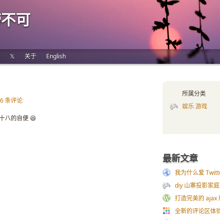
唠不可
𝕏
关于
English
所属分类
16 条评论
娱乐 游戏
八的自便 😆
最新文章
我为什么爱 Twitt
diy 山寨投影家
打造完美的 ajax 
全新的评论区体