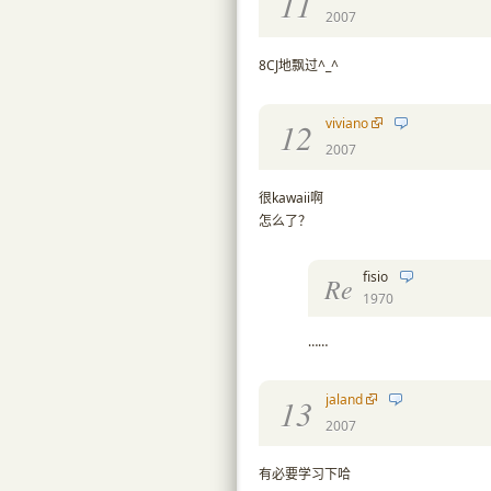
11
2007
8CJ地飘过^_^
viviano
12
2007
很kawaii啊
怎么了？
fisio
Re
1970
……
jaland
13
2007
有必要学习下哈