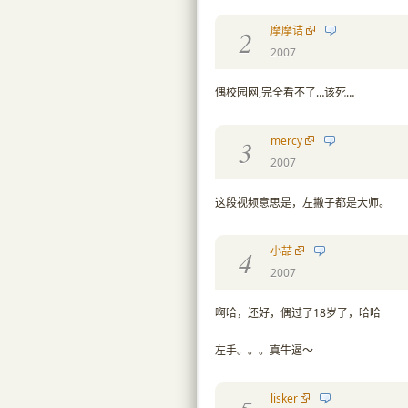
摩摩诘
2
2007
偶校园网,完全看不了…该死…
mercy
3
2007
这段视频意思是，左撇子都是大师。
小喆
4
2007
啊哈，还好，偶过了18岁了，哈哈
左手。。。真牛逼～
lisker