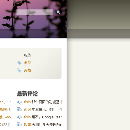
标签
创意
恶搞
最新评论
er
(117)
fisio
那个页面的功能基本上也是拿 AI 写的😄 cpu 内存硬盘那些数据是
庭影院
(32)
西风
中秋快乐，想问下肥老师服务器页面是怎么实现的，ai搞了几天
版 Google 自定义搜索
fisio
可不，Google Reader 都去世十年了…
(187)
Google Reader 的分
验
(221)
轻重
天哪！今天整理Evernote，发现这条2010年的剪藏笔记，