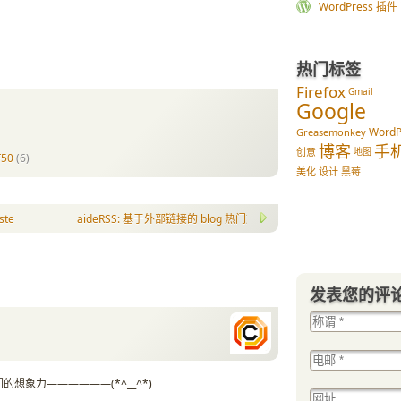
WordPress 插件 im
热门标签
Firefox
Gmail
Google
WordP
Greasemonkey
博客
手
创意
地图
50
(6)
美化
设计
黑莓
sters, vs White
aideRSS: 基于外部链接的 blog 热门文章区块
发表您的评
想象力——————(*^__^*)