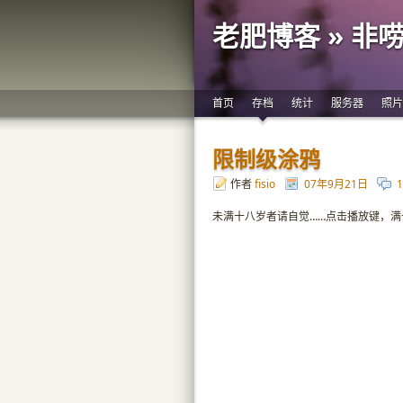
老肥博客 » 非
首页
存档
统计
服务器
照片
限制级涂鸦
作者
fisio
07年9月21日
未满十八岁者请自觉……点击播放键，满十