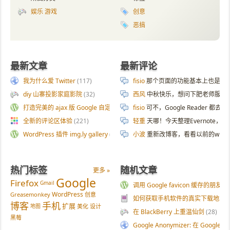
娱乐 游戏
创意
恶搞
最新文章
最新评论
我为什么爱 Twitter
(117)
fisio
那个页面的功能基本上也是拿 AI 
diy 山寨投影家庭影院
(32)
西风
中秋快乐，想问下肥老师服务器
打造完美的 ajax 版 Google 自定义搜索
(187)
fisio
可不，Google Reader 都去
全新的评论区体验
(221)
轻重
天哪！今天整理Evernote
WordPress 插件 img.ly gallery
(54)
小波
重新改博客，看看以前的wp
热门标签
随机文章
更多 »
Google
Firefox
Gmail
调用 Google favicon 缓存的朋友
WordPress
Greasemonkey
创意
如何获取手机软件的真实下载地址
(
博客
手机
扩展
地图
美化
设计
在 BlackBerry 上重温仙剑
(28)
黑莓
Google Anonymizer: 在 Google