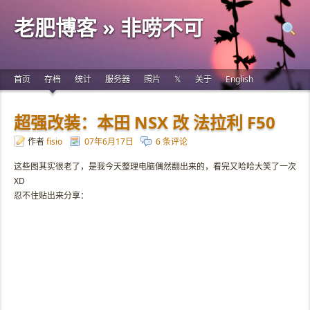
老肥博客 » 非唠不可
首页
存档
统计
服务器
照片
𝕏
关于
English
超强改装：本田 NSX 改 法拉利 F50
作者
fisio
07年6月17日
6 条评论
这些图其实很老了，是我今天整理电脑偶然翻出来的，看完又哈哈大笑了一次
XD
忍不住贴出来分享：