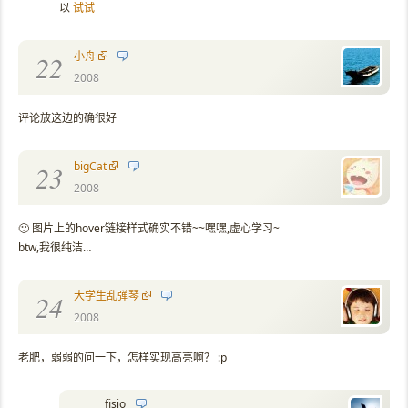
以
试试
小舟
22
2008
评论放这边的确很好
bigCat
23
2008
🙂 图片上的hover链接样式确实不错~~嘿嘿,虚心学习~
btw,我很纯洁…
大学生乱弹琴
24
2008
老肥，弱弱的问一下，怎样实现高亮啊？ :p
fisio