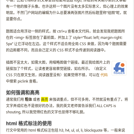
不错，比如 cnBeta 的文章会自动套用话题 logo, 详细到有关鲍尔默的文章都
有一个他的猴子头像。也许这样一个图片没有太多实际意义，但心理上的效果
明显。不然门户网站的编辑为什么总要凑两张图片然后标题里称“组图”呢，就
是要你点。
题图适合用浮动一侧的样式，按 ctrl+u 查看本文代码，就会发现我把题图所
在的 <img> 标签放在了最前面，并加上了 style=”float: left; margin-right:
5px” 让它浮动在左边。这个样式不适合用全局 CSS 来做，因为每个题图需要
的边距都不同，而且自己定义的 CSS 样式不会传递到阅读器中。
插图不宜太大，如需大图，用缩略图做个链接。最近我给图片上的
链接加了个样式，让读者更容易察觉链接，如右所示。（自定义
CSS 只在原文生效，阅读器里没有）如果觉得不错，可以在
代码
中搜索 piclink 查看。
如何强调和高亮
通常我们用
粗体
或者
高亮
来强调重点，但不可多用，不然就没有重点了。将
文字弄成红色不是很好的办法，我的英文老师曾告诉我们 ALL CAPS is
shouting, 所以我觉得红色的文字也显得不够礼貌。
html 格式标注的使用
行文中常用的 html 格式标注包括 h3, h4, ul, ol, li, blockquote 等，一般来说