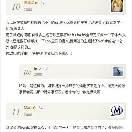
摩摩诘
10
2008
我以后在文章中插图再也不用WordPress默认的左右浮动设置了,阅读器里一
团糟,害死人.
用子标题的问题,有很多主题喜欢直接将h2 h3 h4 h5全部定义成一个字体大小,
所以还是要仔细寻找一下CSS里面的定义,我用过的主题除了Sofish的这个之
外,都是这样的…
PS:发现搜狗的一快捷键,中文状态下输入h6
fisio
Re
2008
哈哈，是这样的，如果搜狗一排显示的候选字不足九个，按更大的数
字都会调出那个特殊字符表，看来你的个数是默认啊
Mark
11
2008
其实关注fisio博客这么久，上面写的一大半也是我都注意到的了，像配图啊ul