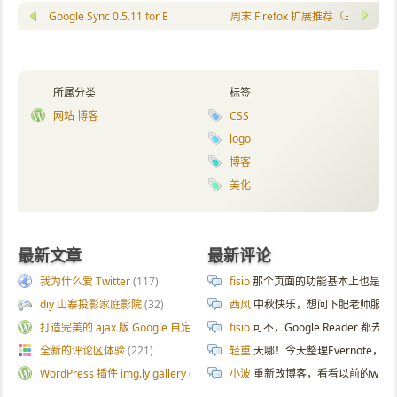
Google Sync 0.5.11 for BlackBerry
周末 Firefox 扩展推荐（三）
所属分类
标签
网站 博客
CSS
logo
博客
美化
最新文章
最新评论
我为什么爱 Twitter
(117)
fisio
那个页面的功能基本上也是拿 AI 
diy 山寨投影家庭影院
(32)
西风
中秋快乐，想问下肥老师服务器
打造完美的 ajax 版 Google 自定义搜索
(187)
fisio
可不，Google Reader 都去
全新的评论区体验
(221)
轻重
天哪！今天整理Evernote
WordPress 插件 img.ly gallery
(54)
小波
重新改博客，看看以前的wp