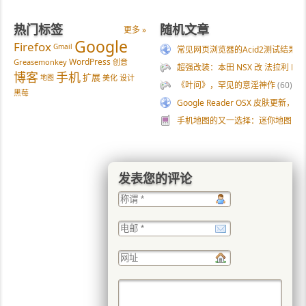
热门标签
随机文章
更多 »
Google
Firefox
Gmail
常见网页浏览器的Acid2测试结果
(5
WordPress
Greasemonkey
创意
超强改装：本田 NSX 改 法拉利 F50
博客
手机
扩展
地图
美化
设计
《叶问》，罕见的意淫神作
(60)
黑莓
Google Reader OSX 皮肤更新
手机地图的又一选择：迷你地图
(28
发表您的评论