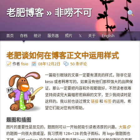
老肥博客 » 非唠不可
首页
存档
统计
服务器
照片
𝕏
关于
English
老肥谈如何在博客正文中运用样式
作者
fisio
08年12月2日
50 条评论
一篇吸引眼球的文章一定要有漂亮的样式，除非它是
keso 或者韩寒写的。如果没有他们那样强大的品牌保
证，那么一定要把内容和外观都做好，不然读者很难
坚持阅读完大篇幅密密麻麻的文字，至少我阅读时是
这样的。我以前也谈过博文
链接
和
标签
的运用，希
望它们能对您有所帮助。
题图和插图
图片的重要性是显见的，题图则可以一开始就吸引读者浓厚的兴趣。
大猫
的题图一向很大很咸湿，我习惯用 128×128 的兔子图标。
用 logo 做题图也