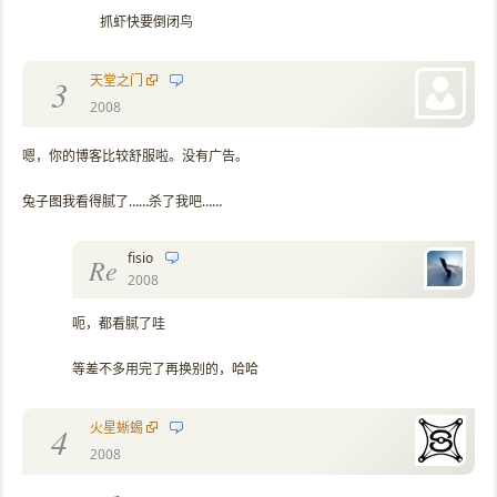
抓虾快要倒闭鸟
天堂之门
3
2008
嗯，你的博客比较舒服啦。没有广告。
兔子图我看得腻了……杀了我吧……
fisio
Re
2008
呃，都看腻了哇
等差不多用完了再换别的，哈哈
火星蜥蜴
4
2008