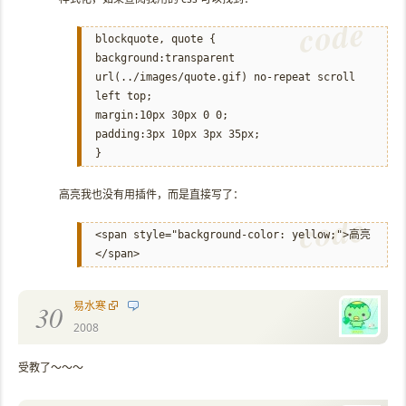
blockquote, quote {
background:transparent
url(../images/quote.gif) no-repeat scroll
left top;
margin:10px 30px 0 0;
padding:3px 10px 3px 35px;
}
高亮我也没有用插件，而是直接写了：
<span style="background-color: yellow;">高亮
</span>
易水寒
30
2008
受教了～～～