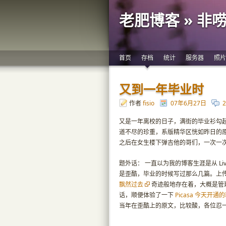
老肥博客 » 非
首页
存档
统计
服务器
照片
又到一年毕业时
作者
fisio
07年6月27日
又是一年离校的日子，满街的毕业衫勾
道不尽的珍重，系版精华区恍如昨日的
之后在女生楼下弹吉他的哥们，一次一
题外话： 一直以为我的博客生涯是从 Li
是歪酷，毕业的时候写过那么几篇。上
飘然过去
奇迹般地存在着，大概是管
话，顺便体验了一下
Picasa 今天开通
当年在歪酷上的原文，比较酸，各位忍一