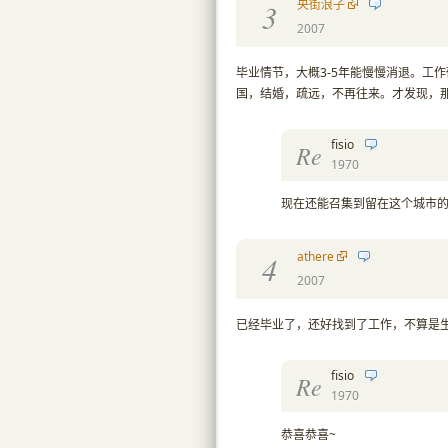
央街浪子
3
2007
毕业情节，大概3-5年能慢慢消退。工
国，结婚，疏远，不再往来。才发现，
fisio
Re
1970
现在还能召集到留在这个城市
athere
4
2007
已经毕业了，还好找到了工作，不算是
fisio
Re
1970
恭喜恭喜~