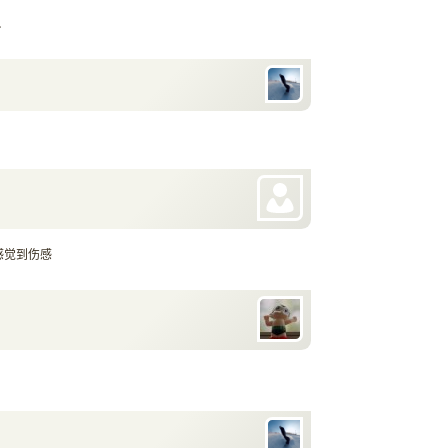
…
感觉到伤感