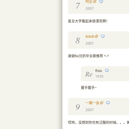
阿企
7
2007
复旦大学看起来很漂亮啊！
kidult
8
2007
谢谢fei兄的毕业歌推荐 ^-^
fisio
Re
1970
握手握手~
一期一会
9
2007
哎哟，没想到你也有泛酸的时候。。。