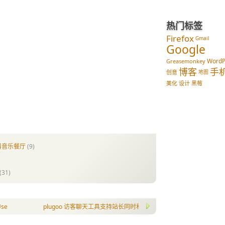
热门标签
Firefox
Gmail
Google
WordP
Greasemonkey
博客
手
创意
地图
美化
设计
黑莓
亚科音乐餐厅
(9)
(31)
r Agent Switcher
plugoo 访客聊天工具支持站长同时和多位访客对话