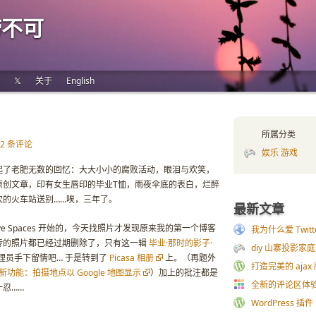
唠不可
𝕏
关于
English
所属分类
22 条评论
娱乐 游戏
起了老肥无数的回忆：大大小小的腐败活动，眼泪与欢笑，
原创文章，印有女生唇印的毕业T恤，雨夜伞底的表白，烂醉
次的火车站送别……唉，三年了。
最新文章
ve Spaces 开始的，今天找照片才发现原来我的第一个博客
我为什么爱 Twitt
传的照片都已经过期删除了，只有这一辑
毕业·那时的影子·
diy 山寨投影家
理员手下留情吧… 于是转到了
Picasa 相册
上。（再题外
打造完美的 ajax 
的新功能：拍摄地点以 Google 地图显示
）加上的批注都是
全新的评论区体
忍……
WordPress 插件 im