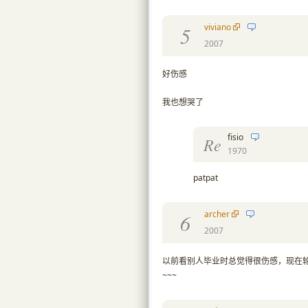
viviano
5
2007
好伤感
我也想哭了
fisio
Re
1970
patpat
archer
6
2007
以前看别人毕业时总觉得很伤感，现在
~~~