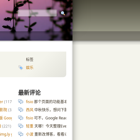
标签
娱乐
最新评论
er
(117)
fisio
那个页面的功能基本上也是拿 AI 写的😄 cpu 内存硬盘那些数据是
庭影院
(32)
西风
中秋快乐，想问下肥老师服务器页面是怎么实现的，ai搞了几天
版 Google 自定义搜索
fisio
可不，Google Reader 都去世十年了…
(187)
Google Reader 的分
验
(221)
轻重
天哪！今天整理Evernote，发现这条2010年的剪藏笔记，
g.ly gallery
(54)
小波
重新改博客，看看以前的wp小伙伴的博客，发现绝大部分都关了