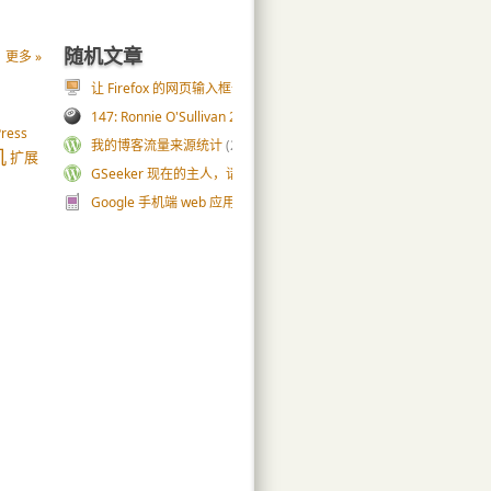
随机文章
更多 »
让 Firefox 的网页输入框也高亮发光
(58)
147: Ronnie O'Sullivan 2001 LG Cup, vs Henry
(0)
ress
我的博客流量来源统计
(22)
机
扩展
GSeeker 现在的主人，请让贤吧
(117)
Google 手机端 web 应用罗列
(35)