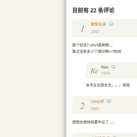
目前有 22 条评论
摩摩诘
1
2007
那个纪念T-shirt真爽啊….
算过没有多少个唇印啊>??哈哈
fisio
Re
1970
本专业全部女生。。。哈哈
LeeQ
2
2007
想想也很快就要毕业了……