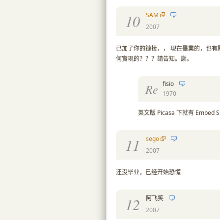
SAM
10
2007
已加了你的鏈接，， 現在畢業的，也有點
何實現的？？？請告知。謝。
fisio
Re
1970
英文版 Picasa 下就有 Embed 
sego
11
2007
还没毕业，已经开始恐慌
阿飞笑
12
2007