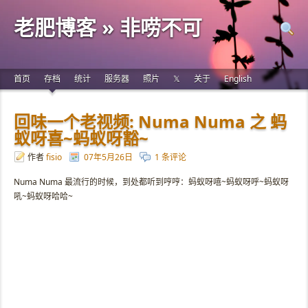
老肥博客 » 非唠不可
首页
存档
统计
服务器
照片
𝕏
关于
English
回味一个老视频: Numa Numa 之 蚂
蚁呀喜~蚂蚁呀豁~
作者
fisio
07年5月26日
1 条评论
Numa Numa 最流行的时候，到处都听到哼哼：蚂蚁呀嘻~蚂蚁呀呼~蚂蚁呀
吼~蚂蚁呀哈哈~