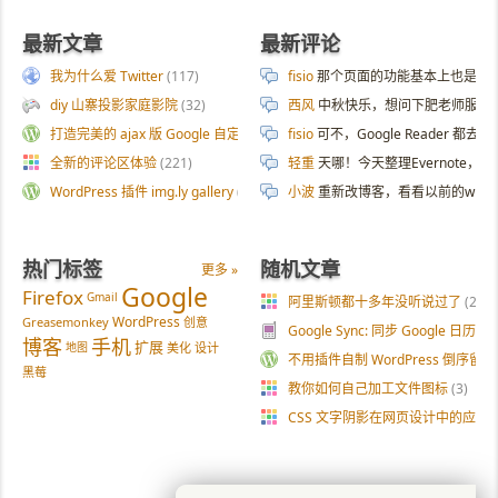
最新文章
最新评论
我为什么爱 Twitter
(117)
fisio
那个页面的功能基本上也是拿 AI 
diy 山寨投影家庭影院
(32)
西风
中秋快乐，想问下肥老师服务器
打造完美的 ajax 版 Google 自定义搜索
(187)
fisio
可不，Google Reader 都去
全新的评论区体验
(221)
轻重
天哪！今天整理Evernote
WordPress 插件 img.ly gallery
(54)
小波
重新改博客，看看以前的wp
热门标签
随机文章
更多 »
Google
Firefox
Gmail
阿里斯顿都十多年没听说过了
(2)
WordPress
Greasemonkey
创意
Google Sync: 同步 Google 
博客
手机
扩展
地图
美化
设计
不用插件自制 WordPress 倒序留
黑莓
教你如何自己加工文件图标
(3)
CSS 文字阴影在网页设计中的应用
(