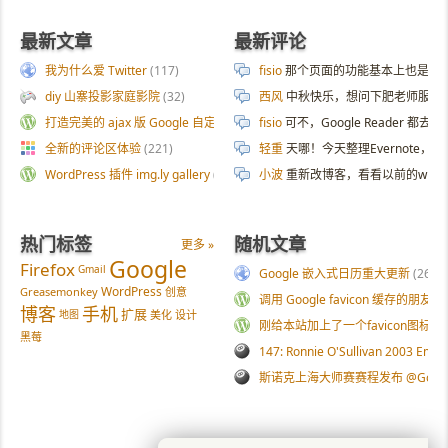
最新文章
最新评论
我为什么爱 Twitter
(117)
fisio
那个页面的功能基本上也是拿 AI 
diy 山寨投影家庭影院
(32)
西风
中秋快乐，想问下肥老师服务器
打造完美的 ajax 版 Google 自定义搜索
(187)
fisio
可不，Google Reader 都去
全新的评论区体验
(221)
轻重
天哪！今天整理Evernote
WordPress 插件 img.ly gallery
(54)
小波
重新改博客，看看以前的wp
热门标签
随机文章
更多 »
Google
Firefox
Gmail
Google 嵌入式日历重大更新
(26)
WordPress
Greasemonkey
创意
调用 Google favicon 缓存的朋友
博客
手机
扩展
地图
美化
设计
刚给本站加上了一个favicon图标
(6
黑莓
147: Ronnie O'Sullivan 2003 Emba
斯诺克上海大师赛赛程发布 @Googl