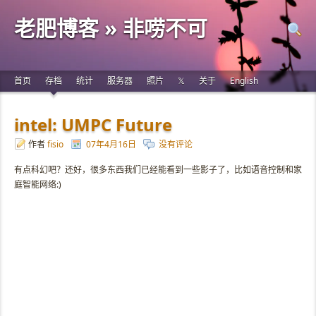
老肥博客 » 非唠不可
首页
存档
统计
服务器
照片
𝕏
关于
English
intel: UMPC Future
作者
fisio
07年4月16日
没有评论
有点科幻吧？还好，很多东西我们已经能看到一些影子了，比如语音控制和家
庭智能网络:)