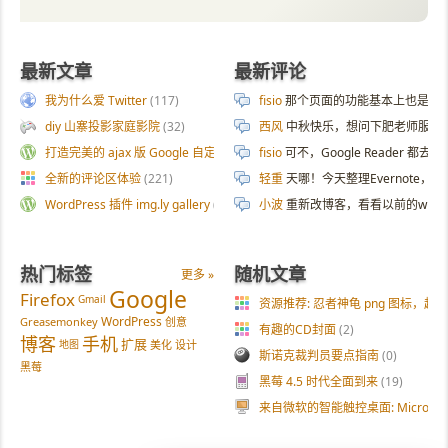
最新文章
最新评论
我为什么爱 Twitter
(117)
fisio
那个页面的功能基本上也是拿 AI 
diy 山寨投影家庭影院
(32)
西风
中秋快乐，想问下肥老师服务器
打造完美的 ajax 版 Google 自定义搜索
(187)
fisio
可不，Google Reader 都去
全新的评论区体验
(221)
轻重
天哪！今天整理Evernote
WordPress 插件 img.ly gallery
(54)
小波
重新改博客，看看以前的wp
热门标签
随机文章
更多 »
Google
Firefox
Gmail
资源推荐: 忍者神龟 png 图标，
WordPress
Greasemonkey
创意
有趣的CD封面
(2)
博客
手机
扩展
地图
美化
设计
斯诺克裁判员要点指南
(0)
黑莓
黑莓 4.5 时代全面到来
(19)
来自微软的智能触控桌面: Microsoft S