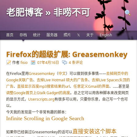
老肥博客 » 非唠不可
首页
存档
统计
服务器
照片
𝕏
关于
English
Firefox的超级扩展: Greasemonkey
作者
fisio
07年4月16日
4 条评论
在Firefox里用
Greasemonkey
（
中文
）可以做到很多事情——
去掉网页中的
Google关联广告
、
去掉Live Hotmail 硕大的广告条
、
去掉Live Spaces头顶的
广告
、
直接显示百度mp3搜索结果的url
、
任意定义Gmail的界面
、……甚至是
调整Google首页上Gtalk Gadget的高度
。总之它可以用各种脚本来改变网页
的显示方式，
Userscripts.org
有很多可以用，只要你乐意，自己写一个也可
以。
今天我的发现是一个非常有趣的脚本：
Infinite Scrolling in Google Search
直接安装这个脚本
如果你已经装过Greasemonkey的话可以