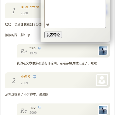
BlueDrifter
1
2008
😀
哈哈，竟然让我找到个沙发！？
狠狠的踩一脚！ :p
fisio
Re
1970
我的老文章很多都没有评论啊，看看存档页就知道了，嘿嘿
火点
2
2009
从你这搜刮了不少脚本，谢谢欧！
fisio
Re
2009