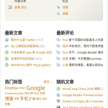
所属分类
标签
创意 设计
创意
恶搞
最新文章
最新评论
我为什么爱 Twitter
(117)
fisio
那个页面的功能基本上也是拿 AI 
diy 山寨投影家庭影院
(32)
西风
中秋快乐，想问下肥老师服务器
打造完美的 ajax 版 Google 自定义搜索
(187)
fisio
可不，Google Reader 都去
全新的评论区体验
(221)
轻重
天哪！今天整理Evernote
WordPress 插件 img.ly gallery
(54)
小波
重新改博客，看看以前的wp
热门标签
随机文章
更多 »
Google
Firefox
Gmail
WordCamp China 2008 摘趣
(76)
WordPress
Greasemonkey
创意
Google Reader Preview Enhanced
博客
手机
扩展
地图
美化
设计
Firefox 3.0 Alpha 加入 Animat
黑莓
147: Ronnie O’Sullivan 2007 UK C