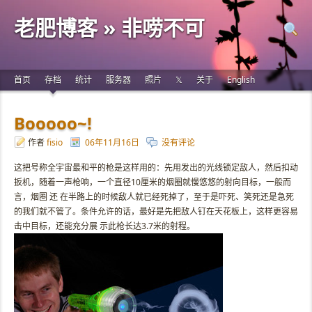
老肥博客 » 非唠不可
首页
存档
统计
服务器
照片
𝕏
关于
English
Booooo~!
作者
fisio
06年11月16日
没有评论
这把号称全宇宙最和平的枪是这样用的：先用发出的光线锁定敌人，然后扣动
扳机，随着一声枪响，一个直径10厘米的烟圈就慢悠悠的射向目标，一般而
言，烟圈 还 在半路上的时候敌人就已经死掉了，至于是吓死、笑死还是急死
的我们就不管了。条件允许的话，最好是先把敌人钉在天花板上，这样更容易
击中目标，还能充分展 示此枪长达3.7米的射程。