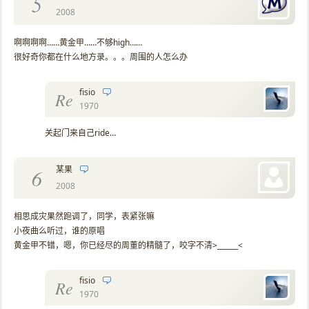
5
2008
啊啊啊啊……黄金甲……不够high……
很好奇你都在什么地方录。。。周围的人怎么办
fisio
Re
1970
关起门来自己ride…
某果
6
2008
相思成灾果然跑调了，同学，表紧张嘛
小夜曲么听过，谁的原唱
黄金甲不错，嗯，你已经尽的周董的精髓了，咬字不清>______<
fisio
Re
1970