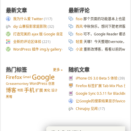
最新文章
最新评论
我为什么爱 Twitter
(117)
fisio
那个页面的功能基本上也是拿 AI 
diy 山寨投影家庭影院
(32)
西风
中秋快乐，想问下肥老师服务器
打造完美的 ajax 版 Google 自定义搜索
(187)
fisio
可不，Google Reader 都去
全新的评论区体验
(221)
轻重
天哪！今天整理Evernote
WordPress 插件 img.ly gallery
(54)
小波
重新改博客，看看以前的wp
热门标签
随机文章
更多 »
Google
Firefox
Gmail
iPhone OS 3.0 Beta 5 体验
(39)
WordPress
Greasemonkey
创意
Firefox 标签扩展 Tab Mix Plus 已
博客
手机
扩展
地图
美化
设计
Google Sync 0.5.11 for BlackBerry
黑莓
让Google的搜索结果显示favicon
ChinaJoy 见闻
(17)