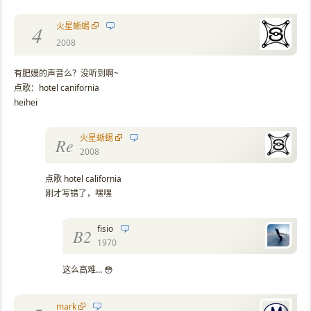
火星蜥蜴
4
2008
有肥嫂的声音么？没听到啊~
点歌：hotel canifornia
heihei
火星蜥蜴
Re
2008
点歌 hotel california
刚才写错了，嘿嘿
fisio
B2
1970
这么高难… 😳
mark