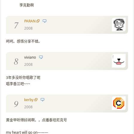
李克勤啊
PARAN
7
2008
呵呵。感悟分享不错。
viviano
8
2008
3年多没听你唱歌了呢
唱李香兰吧~~~
kerby
9
2008
黄金甲听得好闹啊，，点播泰坦尼克号
my heart will go on———