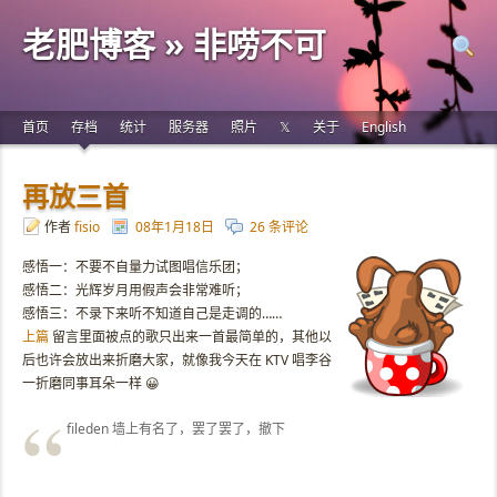
老肥博客 » 非唠不可
首页
存档
统计
服务器
照片
𝕏
关于
English
再放三首
作者
fisio
08年1月18日
26 条评论
感悟一：不要不自量力试图唱信乐团；
感悟二：光辉岁月用假声会非常难听；
感悟三：不录下来听不知道自己是走调的……
上篇
留言里面被点的歌只出来一首最简单的，其他以
后也许会放出来折磨大家，就像我今天在 KTV 唱李谷
一折磨同事耳朵一样 😀
fileden 墙上有名了，罢了罢了，撤下