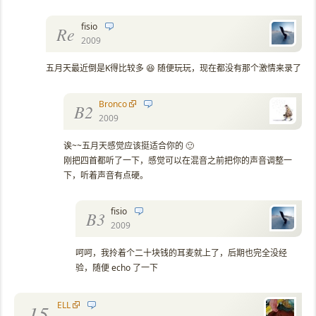
fisio
Re
2009
五月天最近倒是K得比较多 😆 随便玩玩，现在都没有那个激情来录了
Bronco
B2
2009
诶~~五月天感觉应该挺适合你的 🙂
刚把四首都听了一下，感觉可以在混音之前把你的声音调整一
下，听着声音有点硬。
fisio
B3
2009
呵呵，我拎着个二十块钱的耳麦就上了，后期也完全没经
验，随便 echo 了一下
ELL
15