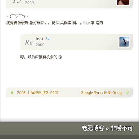
2009
╮(￣▽￣”)╭
我覺得聽現場 會好玩點。。扔個 臭雞蛋 啊。。仙人掌 啥的
fisio
Re
2009
嗯，以后应该有机会的 😮
2008 上海地图 JPG: 6000*5000px
Google Sync: 同步 Google 
老肥博客 » 非唠不可