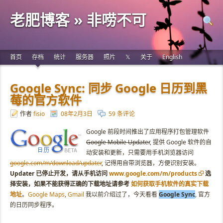
老肥博客 » 非唠不可
首页
存档
统计
服务器
照片
𝕏
关于
English
Google Sync: 同步 Google 日历到黑
莓的官方软件
作者
fisio
08年2月3日
59 条评论
Google 前段时间推出了应用程序打包管理软件
Google Mobile Updater
, 提供 Google 软件的自
动安装和更新，只需要用手机浏览器访问
google.com/m/download/updater
, 记得用自带浏览器，方便识别安装。
Updater 已停止开发，请从手机访问
www.google.com/m/products
选
择安装，如果不能获得正确的下载地址请参考
如何获取手机软件的真实下载
地址
。
Google Maps
,
Gmail
我以前介绍过了，今天看看
Google Sync
, 官方
的日历同步程序。