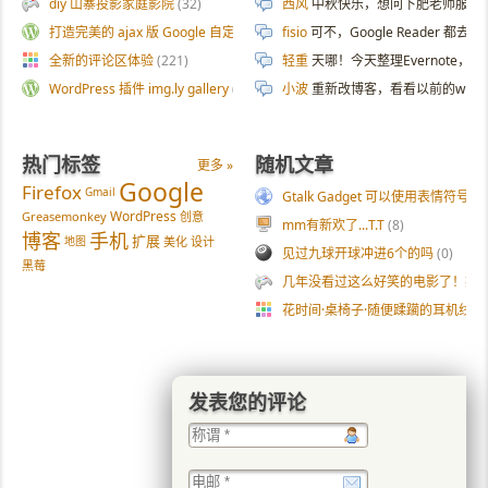
diy 山寨投影家庭影院
(32)
西风
中秋快乐，想问下肥老师服务器
打造完美的 ajax 版 Google 自定义搜索
(187)
fisio
可不，Google Reader 都去
全新的评论区体验
(221)
轻重
天哪！今天整理Evernote
WordPress 插件 img.ly gallery
(54)
小波
重新改博客，看看以前的wp
热门标签
随机文章
更多 »
Google
Firefox
Gmail
Gtalk Gadget 可以使用表情符号了
WordPress
Greasemonkey
创意
mm有新欢了...T.T
(8)
博客
手机
扩展
地图
美化
设计
见过九球开球冲进6个的吗
(0)
黑莓
几年没看过这么好笑的电影了！憨
花时间·桌椅子·随便蹂躏的耳机线
(0
发表您的评论