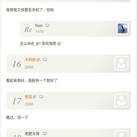
我想我又快要丢手机了，哈哈
fisio
Re
1970
这么米@_@? 丢给我吧 😛
木蚂蚁
16
2008
看起来真好，我能有一个就好了
果篮
17
2008
路过，顶一下
老肥大哥