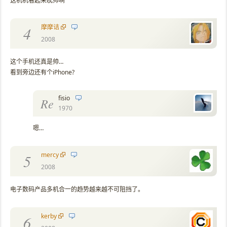
这机机看起来忒帅啊
摩摩诘
4
2008
这个手机还真是帅…
看到旁边还有个iPhone?
fisio
Re
1970
嗯…
mercy
5
2008
电子数码产品多机合一的趋势越来越不可阻挡了。
kerby
6