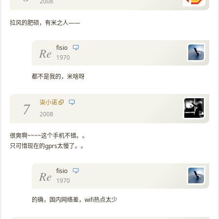
2008
拉风的肥硕，有米之人——
fisio
Re
1970
都不是我的，米啥呀
柒小诺
7
2008
很爽啊~~~~这个手机不错。。
只可惜现在的gprs太慢了。。
fisio
Re
1970
的确，国内网络差，wifi热点太少