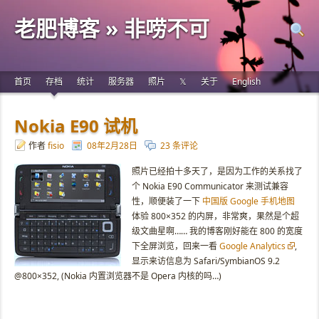
老肥博客 » 非唠不可
首页
存档
统计
服务器
照片
𝕏
关于
English
Nokia E90 试机
作者
fisio
08年2月28日
23 条评论
照片已经拍十多天了，是因为工作的关系找了
个 Nokia E90 Communicator 来测试兼容
性，顺便装了一下
中国版 Google 手机地图
体验 800×352 的内屏，非常爽，果然是个超
级文曲星啊…… 我的博客刚好能在 800 的宽度
下全屏浏览，回来一看
Google Analytics
,
显示来访信息为 Safari/SymbianOS 9.2
@800×352, (Nokia 内置浏览器不是 Opera 内核的吗…)