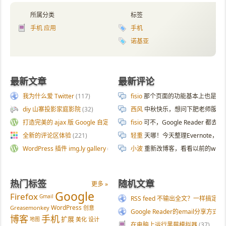
所属分类
标签
手机 应用
手机
诺基亚
最新文章
最新评论
我为什么爱 Twitter
(117)
fisio
那个页面的功能基本上也是拿 AI 
diy 山寨投影家庭影院
(32)
西风
中秋快乐，想问下肥老师服务器
打造完美的 ajax 版 Google 自定义搜索
(187)
fisio
可不，Google Reader 都去
全新的评论区体验
(221)
轻重
天哪！今天整理Evernote
WordPress 插件 img.ly gallery
(54)
小波
重新改博客，看看以前的wp
热门标签
随机文章
更多 »
Google
Firefox
Gmail
RSS feed 不输出全文？一样搞定你
WordPress
Greasemonkey
创意
Google Reader的email分享方式
博客
手机
扩展
地图
美化
设计
在电脑上运行黑莓模拟器
(37)