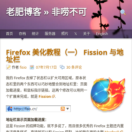
老肥博客 » 非唠不可
首页
存档
统计
服务器
照片
𝕏
关于
English
Firefox 美化教程（一） Fission 与地
址栏
作者
fisio
07年7月17日
30 条评论
我的 Firefox 去掉了状态栏以扩大可用区域，原本状
态栏里的两个东西可以巧妙地整合到地址栏里：页面
加载进度，和鼠标指示链接。这两个修改可以用同一
个扩展来完成，就是
Fission
.
地址栏显示页面加载进度：
这是 Fission 的招牌功能，就不多说了，而且很多优秀的 Firefox 主题还内置