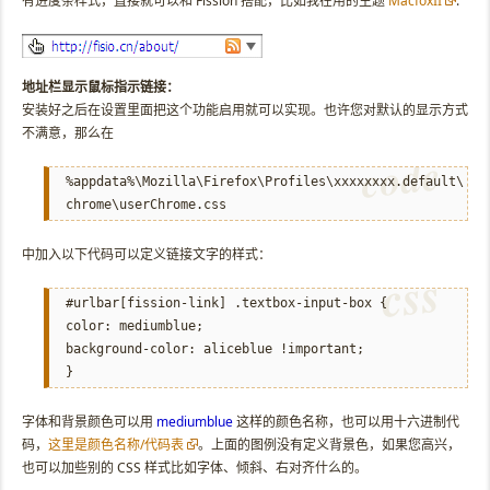
有进度条样式，直接就可以和 Fission 搭配，比如我在用的主题
MacfoxII
.
地址栏显示鼠标指示链接：
安装好之后在设置里面把这个功能启用就可以实现。也许您对默认的显示方式
不满意，那么在
%appdata%\Mozilla\Firefox\Profiles\xxxxxxxx.default\
chrome\userChrome.css
中加入以下代码可以定义链接文字的样式：
#urlbar[fission-link] .textbox-input-box {
color: mediumblue;
background-color: aliceblue !important;
}
字体和背景颜色可以用
mediumblue
这样的颜色名称，也可以用十六进制代
码，
这里是颜色名称/代码表
。上面的图例没有定义背景色，如果您高兴，
也可以加些别的 CSS 样式比如字体、倾斜、右对齐什么的。