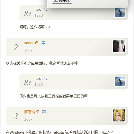
fisio
Re
1970
呵呵，这么巧啊 XD
sogoo
2
2007
状态栏关乎不少应用图标，我这暂时还去不掉
fisio
Re
1970
不少也是可以放到工具栏或者菜单里面的嘛
摩摩诘
3
2007
在Windows下我很少用其他Firefox皮肤,看着默认的还舒服一点…^_^