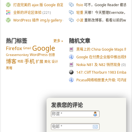
打造完美的 ajax 版 Google 自定义搜索
(187)
fisio
可不，Google Reader 都去
全新的评论区体验
(221)
轻重
天哪！今天整理Evernote
WordPress 插件 img.ly gallery
(54)
小波
重新改博客，看看以前的wp
热门标签
随机文章
更多 »
Google
Firefox
Gmail
黑莓上的 China Google Maps 
WordPress
Greasemonkey
创意
Google 在付费企业版中推出视频
博客
手机
扩展
地图
美化
设计
Nokia N81 及 N82 悄然现身
(0)
黑莓
147: Cliff Thorburn 1983 Embassy, 
Picasa网络相册重大升级: 可内嵌flas
发表您的评论