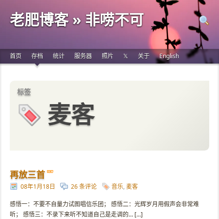
老肥博客 » 非唠不可
首页
存档
统计
服务器
照片
𝕏
关于
English
标签
麦客
再放三首
08年1月18日
26 条评论
音乐
,
麦客
感悟一：不要不自量力试图唱信乐团； 感悟二：光辉岁月用假声会非常难
听； 感悟三：不录下来听不知道自己是走调的… […]