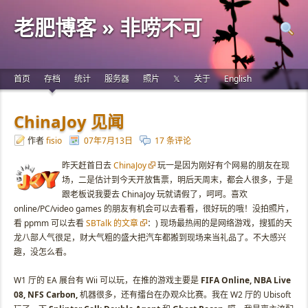
老肥博客 » 非唠不可
首页
存档
统计
服务器
照片
𝕏
关于
English
ChinaJoy 见闻
作者
fisio
07年7月13日
17 条评论
昨天赶首日去
ChinaJoy
玩一是因为刚好有个网易的朋友在现
场，二是估计到今天开放售票，明后天周末，都会人很多，于是
跟老板说我要去 ChinaJoy 玩就请假了，呵呵。喜欢
online/PC/video games 的朋友有机会可以去看看，很好玩的哦！没拍照片，
看 ppmm 可以去看
SBTalk 的文章
：) 现场最热闹的是网络游戏，搜狐的天
龙八部人气很足，财大气粗的盛大把汽车都搬到现场来当礼品了。不大感兴
趣，没怎么看。
W1 厅的 EA 展台有 Wii 可以玩，在推的游戏主要是
FIFA Online, NBA Live
08, NFS Carbon,
机器很多，还有擂台在办观众比赛。我在 W2 厅的 Ubisoft