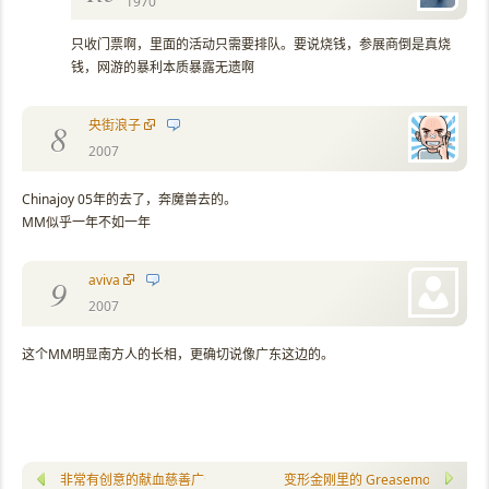
1970
只收门票啊，里面的活动只需要排队。要说烧钱，参展商倒是真烧
钱，网游的暴利本质暴露无遗啊
央街浪子
8
2007
Chinajoy 05年的去了，奔魔兽去的。
MM似乎一年不如一年
aviva
9
2007
这个MM明显南方人的长相，更确切说像广东这边的。
非常有创意的献血慈善广告
变形金刚里的 Greasemonkey