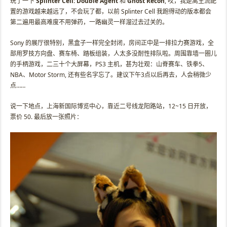
玩了一下
Splinter Cell: Double Agent
和
Ghost Recon
, 哎，我是离主流配
置的游戏越来越远了，不会玩了都，以前 Splinter Cell 我跑得动的版本都会
第二遍用最高难度不用弹药，一路幽灵一样溜过去过关的。
Sony 的展厅很特别，黑盒子一样完全封闭，房间正中是一排拉力赛游戏，全
部用罗技方向盘、赛车椅、踏板组装，人太多没耐性排队啦。周围靠墙一圈儿
的手柄游戏，二三十个大屏幕，PS3 主机，甚为壮观：山脊赛车、铁拳5、
NBA、Motor Storm, 还有些名字忘了。建议下午3点以后再去，人会稍微少
点……
说一下地点，上海新国际博览中心，靠近二号线龙阳路站，12~15 日开放，
票价 50. 最后放一张照片：