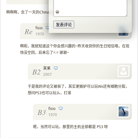
😀
啊啊啊，念了一天的ChinaJoy啊，好嫉妒>
fisio
Re
1970
啊呃，我就知道这个你会感兴趣的~昨天收到你的生日短信咯，在现
场没空回，后来忘了=.= 谢谢~
某果
B2
2007
于是我的评论又被吞了，其实更嫉妒可以玩Wii还有细胞分裂，
想问PS3也可以玩么，打滚
fisio
B3
1970
嗯，当然可以玩，那里的主机全部都是 PS3 呀