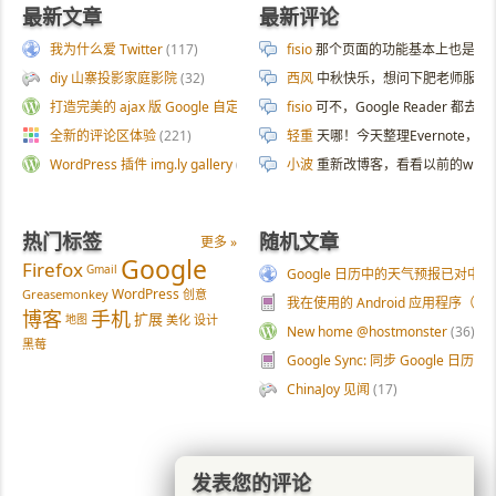
最新文章
最新评论
我为什么爱 Twitter
(117)
fisio
那个页面的功能基本上也是拿 AI 
diy 山寨投影家庭影院
(32)
西风
中秋快乐，想问下肥老师服务器
打造完美的 ajax 版 Google 自定义搜索
(187)
fisio
可不，Google Reader 都去
全新的评论区体验
(221)
轻重
天哪！今天整理Evernote
WordPress 插件 img.ly gallery
(54)
小波
重新改博客，看看以前的wp
热门标签
随机文章
更多 »
Google
Firefox
Gmail
Google 日历中的天气预报已对中
WordPress
Greasemonkey
创意
我在使用的 Android 应用程序（三
博客
手机
扩展
地图
美化
设计
New home @hostmonster
(36)
黑莓
Google Sync: 同步 Google 
ChinaJoy 见闻
(17)
发表您的评论