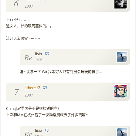
6
2007
不行不行。。。
这女人，长的跟周蕙似的。。
过几天去买Wii～～～
fisio
Re
1970
哇~ 羡慕一下 Wii 我等穷人只有到展会玩玩的份了…
athere
7
2007
ChinaJoY里面是不是很烧钱的啊？
上次和MM在杭州看了一次动漫展就去了好多钱啊~
fisio
Re