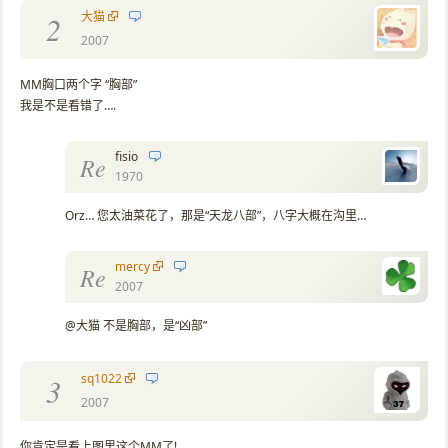
大猫
2
2007
MM胸口两个字 “胸部”
我是不是看错了….
fisio
Re
1970
Orz… 您太油菜花了，那是“天龙八部”，八字大概在沟里…
mercy
Re
2007
@大猫 不是胸部，是“凶部”
sq1022
3
2007
你肯定是看上图里这个MM了!