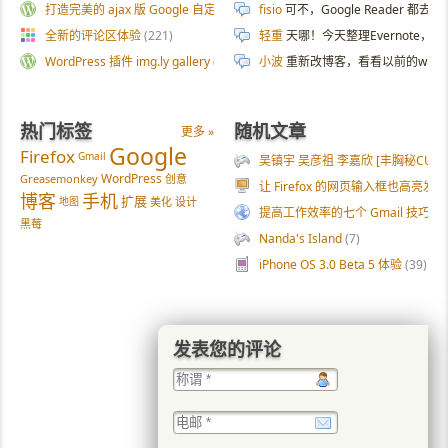
打造完美的 ajax 版 Google 自定义搜索
(187)
fisio
可不，Google Reader 都去
全新的评论区体验
(221)
轻重
天哪！今天整理Evernote
WordPress 插件 img.ly gallery
(54)
小波
重新改博客，看看以前的wp
热门标签
随机文章
更多 »
Google
Firefox
Gmail
吴镇宇 吴彦祖 李嘉欣 [丰胸秘CUP] 
WordPress
Greasemonkey
创意
让 Firefox 的网页输入框也高亮发光
博客
手机
扩展
地图
美化
设计
提高工作效率的七个 Gmail 技巧
(2
黑莓
Nanda's Island
(7)
iPhone OS 3.0 Beta 5 体验
(39)
发表您的评论