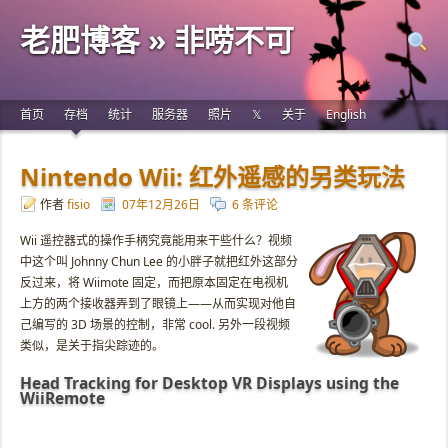
老肥博客 » 非唠不可
首页
存档
统计
服务器
照片
𝕏
关于
English
Nintendo Wii: 红外遥感的另类玩法
作者
fisio
07年12月26日
6 条评论
Wii 遥控器式的操作手柄究竟能用来干些什么？视频
中这个叫 Johnny Chun Lee 的小胖子就把红外这部分
反过来，将 Wiimote 固定，而把原本固定在电视机
上方的两个接收器弄到了眼镜上——从而实现对他自
己编写的 3D 场景的控制，非常 cool. 另外一段视频
类似，是关于指尖踪迹的。
Head Tracking for Desktop VR Displays using the
WiiRemote