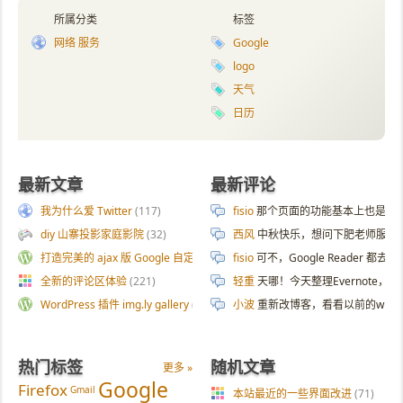
所属分类
标签
网络 服务
Google
logo
天气
日历
最新文章
最新评论
我为什么爱 Twitter
(117)
fisio
那个页面的功能基本上也是拿 AI 
diy 山寨投影家庭影院
(32)
西风
中秋快乐，想问下肥老师服务器
打造完美的 ajax 版 Google 自定义搜索
(187)
fisio
可不，Google Reader 都去
全新的评论区体验
(221)
轻重
天哪！今天整理Evernote
WordPress 插件 img.ly gallery
(54)
小波
重新改博客，看看以前的wp
热门标签
随机文章
更多 »
Google
Firefox
Gmail
本站最近的一些界面改进
(71)