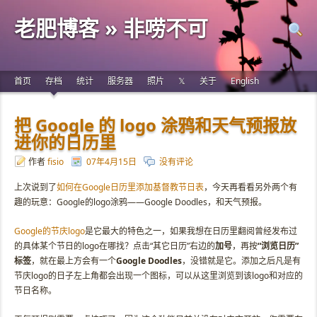
老肥博客 » 非唠不可
首页
存档
统计
服务器
照片
𝕏
关于
English
把 Google 的 logo 涂鸦和天气预报放
进你的日历里
作者
fisio
07年4月15日
没有评论
上次说到了
如何在Google日历里添加基督教节日表
，今天再看看另外两个有
趣的玩意：Google的logo涂鸦——Google Doodles，和天气预报。
Google的节庆logo
是它最大的特色之一，如果我想在日历里翻阅曾经发布过
的具体某个节日的logo在哪找？点击“其它日历”右边的
加号
，再按
“浏览日历”
标签
，就在最上方会有一个
Google Doodles
，没错就是它。添加之后凡是有
节庆logo的日子左上角都会出现一个图标，可以从这里浏览到该logo和对应的
节日名称。