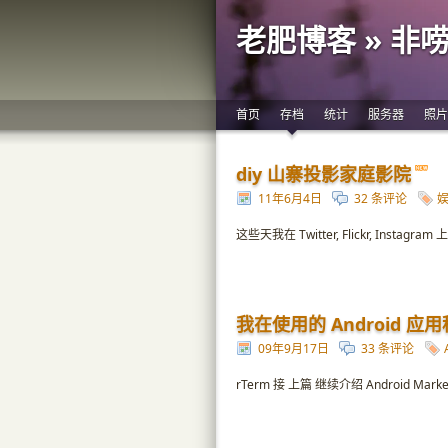
老肥博客 » 非
首页
存档
统计
服务器
照片
diy 山寨投影家庭影院
11年6月4日
32 条评论
这些天我在 Twitter, Flickr, In
我在使用的 Android 应
09年9月17日
33 条评论
rTerm 接 上篇 继续介绍 Android Mark