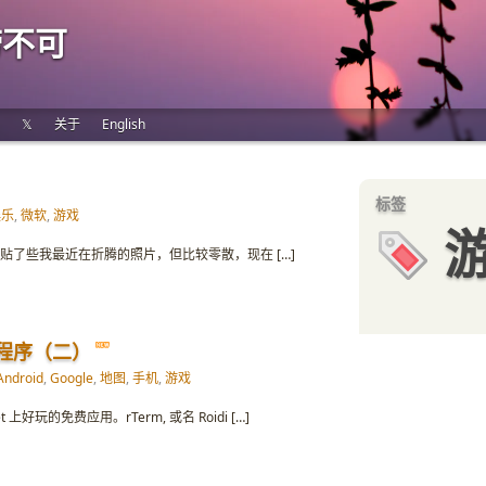
唠不可
𝕏
关于
English
标签
娱乐
,
微软
,
游戏
stagram 上贴了些我最近在折腾的照片，但比较零散，现在 […]
用程序（二）
Android
,
Google
,
地图
,
手机
,
游戏
et 上好玩的免费应用。rTerm, 或名 Roidi […]