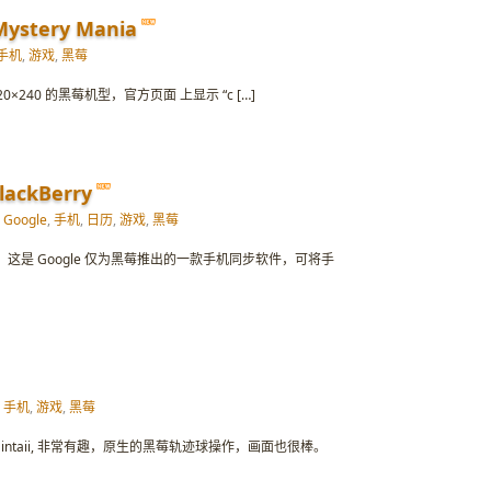
tery Mania
手机
,
游戏
,
黑莓
×240 的黑莓机型，官方页面 上显示 “c […]
BlackBerry
Google
,
手机
,
日历
,
游戏
,
黑莓
步了，这是 Google 仅为黑莓推出的一款手机同步软件，可将手
手机
,
游戏
,
黑莓
戏 Nintaii, 非常有趣，原生的黑莓轨迹球操作，画面也很棒。