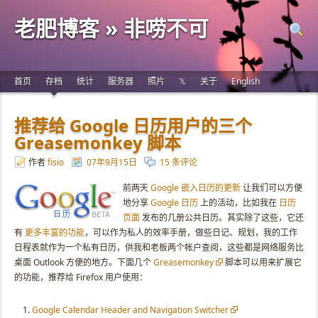
老肥博客 » 非唠不可
首页
存档
统计
服务器
照片
𝕏
关于
English
推荐给 Google 日历用户的三个
Greasemonkey 脚本
作者
fisio
07年9月15日
15 条评论
前两天
Google 嵌入日历的更新
让我们可以方便
地分享
Google 日历
上的活动，比如我在
日历
页面
发布的几册公共日历。其实除了这些，它还
有
更多丰富的功能
，可以作为私人的效率手册，做些日记、规划，我的工作
日程表就作为一个私有日历，供我和老板两个帐户查阅，这些都是网络服务比
桌面 Outlook 方便的地方。下面几个
Greasemonkey
脚本可以用来扩展它
的功能，推荐给 Firefox 用户使用：
Google Calendar Header and Navigation Switcher