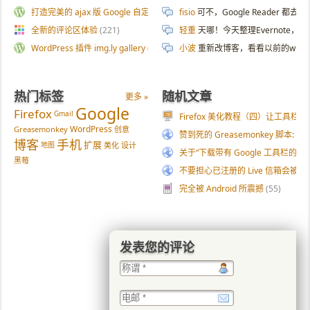
打造完美的 ajax 版 Google 自定义搜索
(187)
fisio
可不，Google Reader 都去
全新的评论区体验
(221)
轻重
天哪！今天整理Evernote
WordPress 插件 img.ly gallery
(54)
小波
重新改博客，看看以前的wp
热门标签
随机文章
更多 »
Google
Firefox
Gmail
Firefox 美化教程（四）让工具栏
WordPress
Greasemonkey
创意
赞到死的 Greasemonkey 脚本: Loo
博客
手机
扩展
地图
美化
设计
关于“下载带有 Google 工具栏的 Fi
黑莓
不要担心已注册的 Live 信箱会被收
完全被 Android 所震撼
(55)
发表您的评论