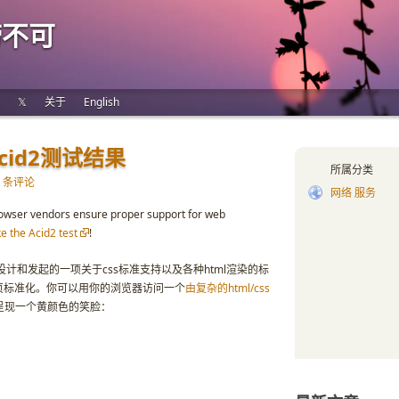
唠不可
𝕏
关于
English
id2测试结果
所属分类
5 条评论
网络 服务
 browser vendors ensure proper support for web
ke the Acid2 test
!
设计和发起的一项关于css标准支持以及各种html渲染的标
页标准化。你可以用你的浏览器访问一个
由复杂的html/css
呈现一个黄颜色的笑脸：