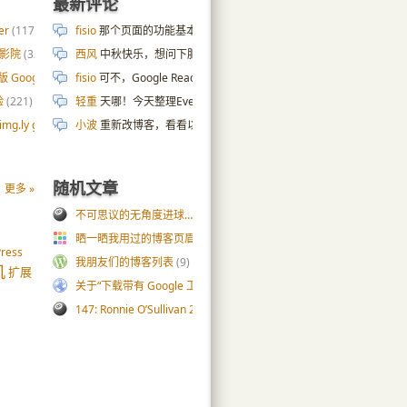
最新评论
er
(117)
fisio
那个页面的功能基本上也是拿 AI 写的😄 cpu 内存硬盘那些数据是
庭影院
(32)
西风
中秋快乐，想问下肥老师服务器页面是怎么实现的，ai搞了几天
版 Google 自定义搜索
fisio
可不，Google Reader 都去世十年了…
(187)
Google Reader 的分
验
(221)
轻重
天哪！今天整理Evernote，发现这条2010年的剪藏笔记，
g.ly gallery
(54)
小波
重新改博客，看看以前的wp小伙伴的博客，发现绝大部分都关了
随机文章
更多 »
不可思议的无角度进球……某年世锦赛
(0)
晒一晒我用过的博客页眉
(114)
ress
我朋友们的博客列表
(9)
机
扩展
关于“下载带有 Google 工具栏的 Firefox”的一点看法
(33)
147: Ronnie O’Sullivan 2007 UK Championship, vs Selby
(1)