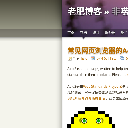
老肥博客 » 非
首页
存档
统计
服务器
照片
常见网页浏览器的Ac
作者
fisio
07年5月18日
Acid2 is a test page, written to help
standards in their products. Please
ta
Acid2是由
Web Standards Project
所
准化测试，旨在促使各家浏览器推进网
语句所编写的考核页面
，该页面应该