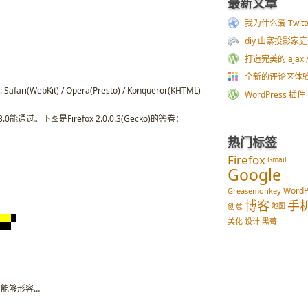
最新文章
我为什么爱 Twitt
diy 山寨投影家
打造完美的 ajax 
全新的评论区体
ebKit) / Opera(Presto) / Konqueror(KHTML)
WordPress 插件 im
能通过。下图是Firefox 2.0.0.3(Gecko)的答卷：
热门标签
Firefox
Gmail
Google
WordP
Greasemonkey
博客
手
创意
地图
美化
设计
黑莓
惨字能够形容…