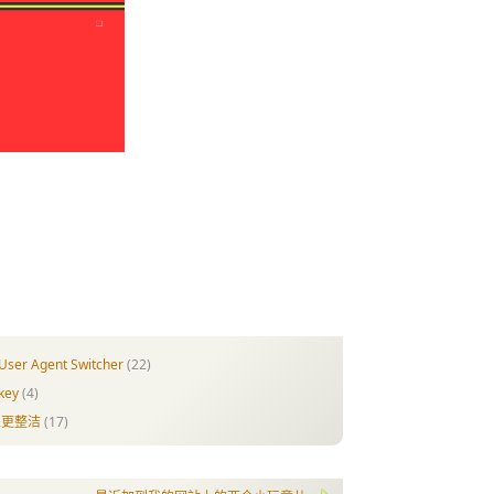
r Agent Switcher
(22)
key
(4)
栏更整洁
(17)