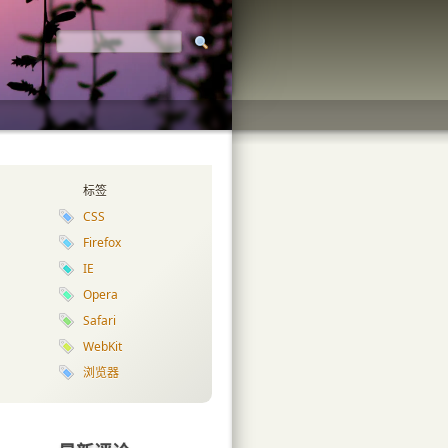
标签
CSS
Firefox
IE
Opera
Safari
WebKit
浏览器