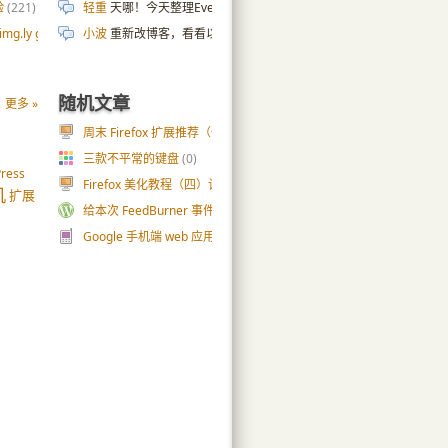
验
(221)
轻重
天哪！今天整理Evernote，发现这条2010年的剪藏笔记，
g.ly gallery
(54)
小波
重新改博客，看看以前的wp小伙伴的博客，发现绝大部分都关了
随机文章
更多 »
周末 Firefox 扩展推荐（一）
(16)
三款不平常的键盘
(0)
ress
Firefox 美化教程（四）让工具栏更整洁
(17)
机
扩展
给本次 FeedBurner 事件受害者们支招
(27)
Google 手机端 web 应用罗列
(35)