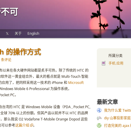
唠不可
𝕏
关于
English
ch 的操作方式
所属分类
5 条评论
手机 应用
本周发布以来在各大硬件网站都是炙手可热，除了传统的 HTC 的
ft 的软件这一黄金组合外，最大的看点就是 Multi-Touch 智能
应用了，把同样采用这一技术的 iPhone 和
Microsoft
dows Mobile 6 Professional 为操作系统，
cket PC。
最新文章
C 是 Windows Mobile 设备（PDA , Pocket PC,
我为什么爱 Twitt
到全球 70% 以上的份额。但其产品以前并不以 HTC 的品牌
diy 山寨投影家
 O2 Vodafone T-Mobile Orange Dopod 这些
息可以参考
这篇介绍
。
打造完美的 ajax 