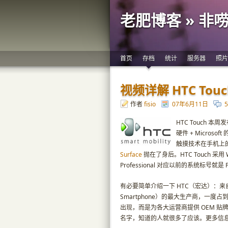
老肥博客 » 非
首页
存档
统计
服务器
照片
视频详解 HTC Tou
作者
fisio
07年6月11日
HTC Touch 
硬件 + Microso
触摸技术在手机上的
Surface
抛在了身后。HTC Touch 采用 Win
Professional 对应以前的系统标号就是 Po
有必要简单介绍一下 HTC（宏达）：来自台湾的 HT
Smartphone）的最大生产商，一度占
出现，而是为各大运营商提供 OEM 贴牌，那么我说
名字，知道的人就很多了应该。更多信