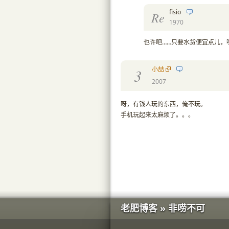
fisio
Re
1970
也许吧……只要水货便宜点儿，
小喆
3
2007
呀，有钱人玩的东西，俺不玩。
手机玩起来太麻烦了。。。
老肥博客 » 非唠不可