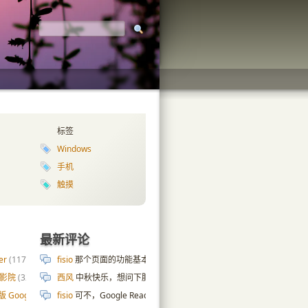
标签
Windows
手机
触摸
最新评论
er
(117)
fisio
那个页面的功能基本上也是拿 AI 写的😄 cpu 内存硬盘那些数据是
庭影院
(32)
西风
中秋快乐，想问下肥老师服务器页面是怎么实现的，ai搞了几天
版 Google 自定义搜索
fisio
可不，Google Reader 都去世十年了…
(187)
Google Reader 的分