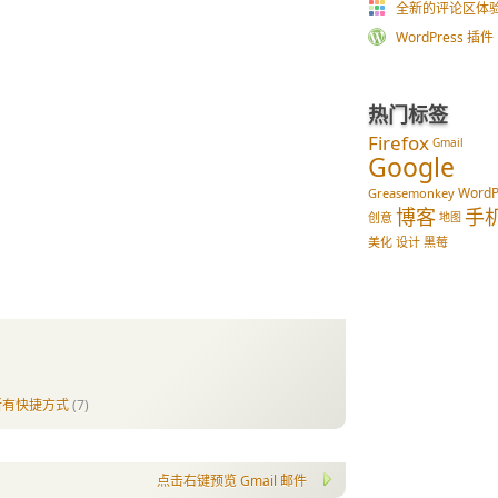
全新的评论区体
WordPress 插件 im
热门标签
Firefox
Gmail
Google
WordP
Greasemonkey
博客
手
创意
地图
美化
设计
黑莓
所有快捷方式
(7)
点击右键预览 Gmail 邮件