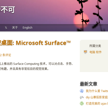
唠不可
𝕏
关于
English
 Microsoft Surface™
所属分类
电脑 软件
12 条评论
的 Surface Computing 技术，可以对点击、手势、
常有趣，并且具有非常炫目的视觉效果。
最新文章
我为什么爱 Twitt
diy 山寨投影家
打造完美的 ajax 