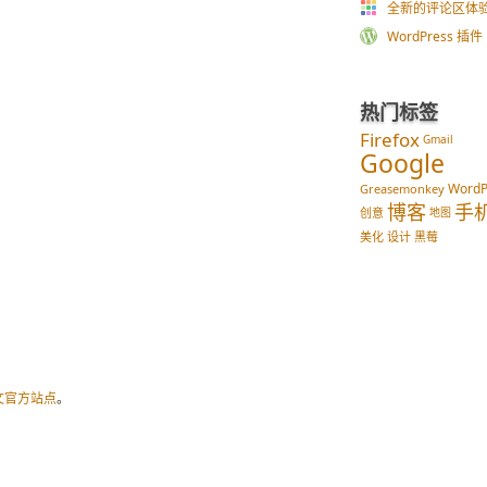
全新的评论区体
WordPress 插件 im
热门标签
Firefox
Gmail
Google
WordP
Greasemonkey
博客
手
创意
地图
美化
设计
黑莓
文官方站点
。