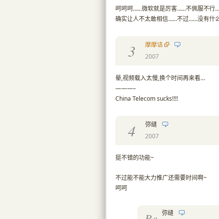
呵呵呵……微软就是厉害……不佩服不行…
确实让人不太敢相信……不过……没有什
摩摩诘
3
2007
晕,视频载入太慢,换个时间再来看…
———–
China Telecom sucks!!!!
弥缝
4
2007
挺不错的功能~
不过能不能大力推广还需要时间啊~
呵呵
弥缝
Re