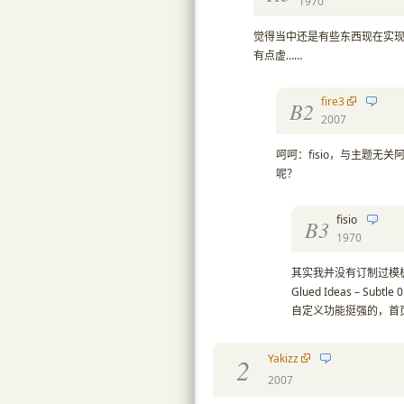
1970
觉得当中还是有些东西现在实
有点虚……
fire3
B2
2007
呵呵：fisio，与主题无关
呢？
fisio
B3
1970
其实我并没有订制过模板
Glued Ideas – Subtle 
自定义功能挺强的，首
Yakizz
2
2007