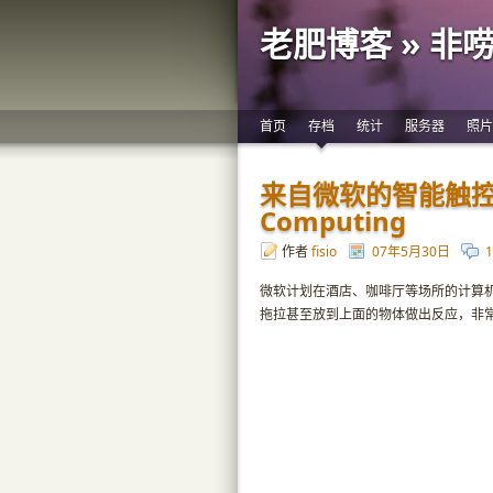
老肥博客 » 非
首页
存档
统计
服务器
照片
来自微软的智能触控桌面:
Computing
作者
fisio
07年5月30日
微软计划在酒店、咖啡厅等场所的计算机上推出
拖拉甚至放到上面的物体做出反应，非