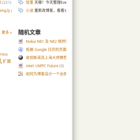
验
(221)
轻重
天哪！今天整理Evernote，发现这条2010年的剪藏笔记，
g.ly gallery
(54)
小波
重新改博客，看看以前的wp小伙伴的博客，发现绝大部分都关了
随机文章
更多 »
Nokia N81 及 N82 悄然现身
(0)
拓展 Google 日历的页面空间: 隐藏页首和侧边栏
(4)
ress
收到斯诺克上海大师赛赞助商送出的礼物
(9)
机
扩展
intel: UMPC Future
(0)
如何为博客设计一个出色的 favicon （三）
(36)