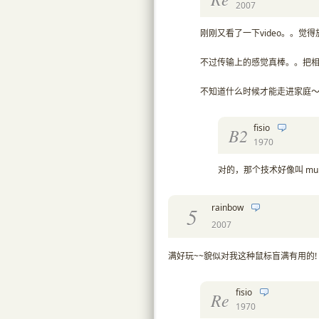
2007
刚刚又看了一下video。。觉得
不过传输上的感觉真棒。。把
不知道什么时候才能走进家庭
fisio
B2
1970
对的，那个技术好像叫 mul
rainbow
5
2007
满好玩~~貌似对我这种鼠标盲满有用的!
fisio
Re
1970