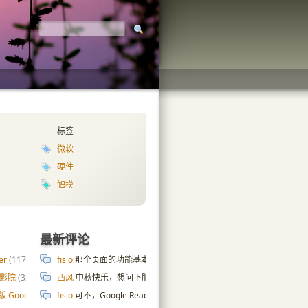
标签
微软
硬件
触摸
最新评论
er
(117)
fisio
那个页面的功能基本上也是拿 AI 写的😄 cpu 内存硬盘那些数据是
庭影院
(32)
西风
中秋快乐，想问下肥老师服务器页面是怎么实现的，ai搞了几天
版 Google 自定义搜索
fisio
可不，Google Reader 都去世十年了…
(187)
Google Reader 的分