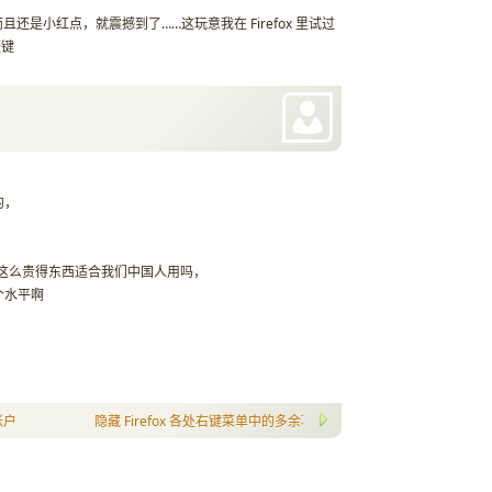
还是小红点，就震撼到了……这玩意我在 Firefox 里试过
捷键
的，
说这么贵得东西适合我们中国人用吗，
个水平啊
ndows Live Domains
隐藏 Firefox 各处右键菜单中的多余项