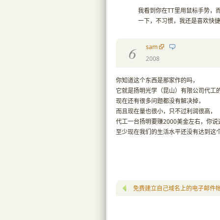
我看到你在TT里用鼠标手势，而且
一下，不习惯，我还是喜欢快
sam
6
2008
你知道这个东西是那家作的吗，
它就是扬明光学（昆山）有限公司代工
现在还有很多问题都没有解决掉，
而且现在量也很小，只不过利润很高，
代工一台扬明要赚2000美金左右，你
至少现在我们的生活水平还没有达到这
免费建立自己域名上的电子邮件帐户: Wi