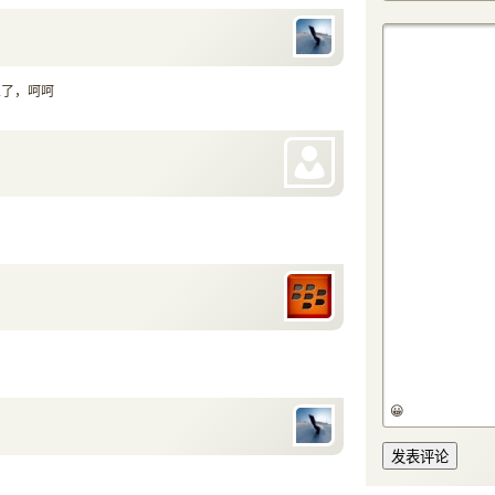
义了，呵呵
😀