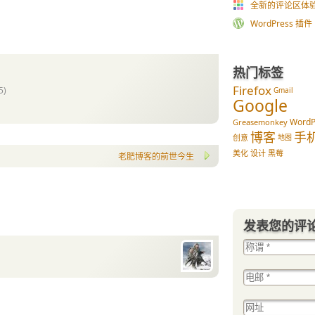
全新的评论区体
WordPress 插件 im
热门标签
Firefox
5)
Gmail
Google
WordP
Greasemonkey
博客
手
创意
地图
美化
设计
黑莓
老肥博客的前世今生
发表您的评