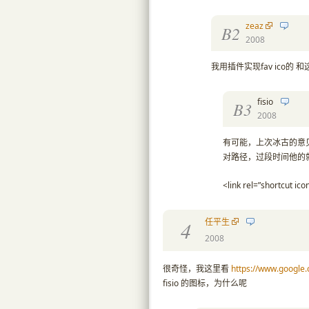
zeaz
B2
2008
我用插件实现fav ico的 
fisio
B3
2008
有可能，上次冰古的意见是，
对路径，过段时间他的
<link rel=”shortcut ico
任平生
4
2008
很奇怪，我这里看
https://www.google.
fisio 的图标，为什么呢