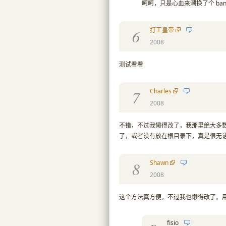
呵呵，只是心血来潮换了个 banner,
打工皇帝
6
2008
测试看看
Charles
7
2008
不错，不过我懒得改了，我那里绝大多数人都
了，或者没有放在根目录下，真是很无
Shawn
8
2008
这个方法真方便，不过我也懒得改了。用了以后
fisio