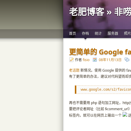
老肥博客 » 非
首页
存档
统计
服务器
照片
更简单的 Google fa
作者
fisio
08年11月13日
老话题
新情况。使用 Google 提供的 
有了更简单的办法，建议对代码望而却
www.google.com/s2/favico
再也不需要用 php 语句加工网址，ht
要把评论者网址（比如 $comment_url）
标签内，就可以在网页上输出一个
这