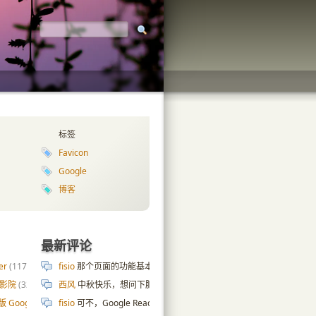
标签
Favicon
Google
博客
最新评论
er
(117)
fisio
那个页面的功能基本上也是拿 AI 写的😄 cpu 内存硬盘那些数据是
庭影院
(32)
西风
中秋快乐，想问下肥老师服务器页面是怎么实现的，ai搞了几天
版 Google 自定义搜索
fisio
可不，Google Reader 都去世十年了…
(187)
Google Reader 的分