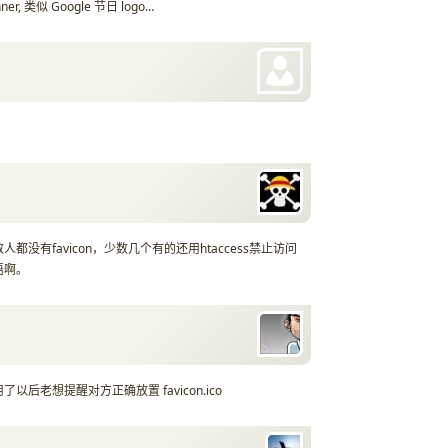
 类似 Google 节日 logo…
没有favicon，少数几个有的还用htaccess禁止访问
语啊。
老想提醒对方正确放置 favicon.ico