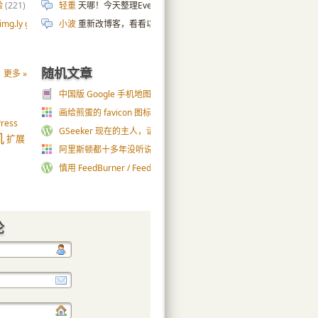
验
(221)
轻重
天哪！今天整理Evernote，发现这条2010年的剪藏笔记，
g.ly gallery
(54)
小波
重新改博客，看看以前的wp小伙伴的博客，发现绝大部分都关了
随机文章
更多 »
中国版 Google 手机地图试用
(40)
画给煎蛋的 favicon 图标
(28)
ress
GSeeker 现在的主人，请让贤吧
(117)
机
扩展
阿里斯顿都十多年没听说过了
(2)
慎用 FeedBurner / Feedsky 的点击统计功能
(28)
论