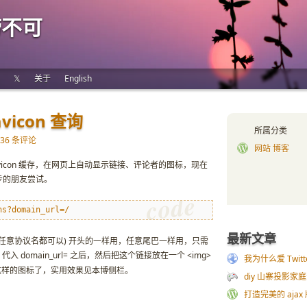
唠不可
𝕏
关于
English
vicon 查询
所属分类
36 条评论
网站 博客
favicon 缓存，在网页上自动显示链接、评论者的图标，现在
步的朋友尝试。
ns?domain_url=/
最新文章
tp(任意协议名都可以) 开头的一样用，任意尾巴一样用，只需
代入 domain_url= 之后，然后把这个链接放在一个 <img>
我为什么爱 Twitt
样的图标了，实用效果见本博侧栏。
diy 山寨投影家
打造完美的 ajax 