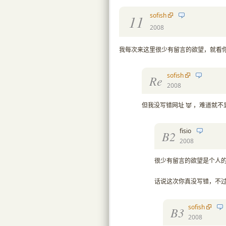
sofish
11
2008
我每次来这里很少有留言的欲望，就看你写
sofish
Re
2008
但我没写错网址 👿 ，难道就
fisio
B2
2008
很少有留言的欲望是个人的
话说这次你真没写错，不
sofish
B3
2008