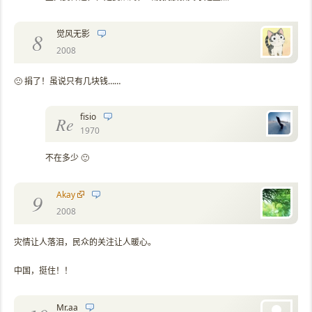
觉风无影
8
2008
🙁 捐了！虽说只有几块钱……
fisio
Re
1970
不在多少 🙂
Akay
9
2008
灾情让人落泪，民众的关注让人暖心。
中国，挺住！！
Mr.aa