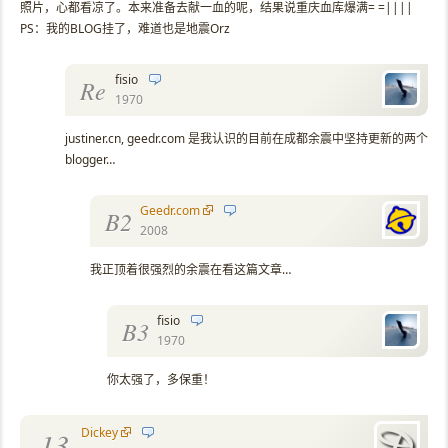
照片，心都看凉了。本来准备去献一血的呢，结果说重庆血库爆满= =||||
PS：我的BLOG挂了，难道也是地震Orz
fisio
Re
1970
justiner.cn, geedr.com 是我认识的目前在成都余震中坚持更新的两个
blogger…
Geedr.com
B2
2008
我正顶着很强烈的余震在看这篇文章…
fisio
B3
1970
你太强了，多保重！
Dickey
13