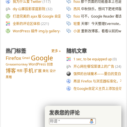
我为什么爱 Twitter
(117)
fisio
那个页面的功能基本上也是拿 AI 
diy 山寨投影家庭影院
(32)
西风
中秋快乐，想问下肥老师服务器
打造完美的 ajax 版 Google 自定义搜索
(187)
fisio
可不，Google Reader 都去
全新的评论区体验
(221)
轻重
天哪！今天整理Evernote
WordPress 插件 img.ly gallery
(54)
小波
重新改博客，看看以前的wp
热门标签
随机文章
更多 »
Google
Firefox
Gmail
1 sec, to be equipped up
(0)
WordPress
Greasemonkey
创意
开心网在餐馆菜谱上的广告
(24)
博客
手机
扩展
地图
美化
设计
强悍的台球魔术——要白的变白的
黑莓
再谈 Firefox 与浏览器标准化，不
在Google自定义主页上添加全功能Gta
发表您的评论