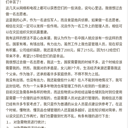
们辛苦了！
这几天从网络和电视上都可以获悉您们的一些消息，说句心里话，我很想过去
做一名志愿者。
这是我的心声，作为一名退伍军人，而且曾是炮兵侦察，如果做一名志愿者，
相信在灾区一定可以发挥一些作用。况且作为一名工作上的管理人员，相信可
以在灾区组织灾民抗震重建。
我有这样的想法不是心血来潮，我认为作为一名中国人就应该有一份这样的责
任。国家有难，有钱出钱，有力出力。虽然工作上我也是管理人员，现在却没
有积蓄，公司组织捐款，我还是先借了200元，捐了215元。因为512给您们
带来不幸，希望215带给您们的是幸运。
我很想过去做一名志愿者，我这一生，国家需要我的时候不多，这个时候应该
需要我的。然而，我面对的矛盾是，女儿刚7个月，生活经济来源还要靠我这
个父亲。作为独子，还承担着许多家庭债务，不得不努力上班。
我没有出钱，也没有出力，我还能做些什么呢？在人不能到场地情况下，我写
这封信吧。作为一个从事多年物流仓库管理工作的人给到的一些建议：
目前灾区急需各种各样的物资，而这些物资从供给经运输仓储到及时到位使用
是需要一个合理的运作流程的，也是需要人员对此进行管理的。我相信这方面
已经有许多专家考虑了，我只是作为普通的从业人员提点建议供参考了。在这
个时候，懂物流、懂货品仓储管理的人还是越多越好，这些知识相对简单，所
以说灾区的工作再忙，我们也要做到忙而不乱，有条有理的进行下去：
１， 对急需物资进行统计；