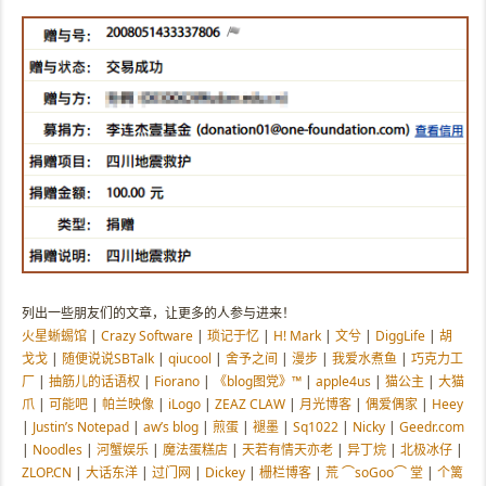
列出一些朋友们的文章，让更多的人参与进来！
火星蜥蜴馆
|
Crazy Software
|
琐记于忆
|
H! Mark
|
文兮
|
DiggLife
|
胡
戈戈
|
随便说说SBTalk
|
qiucool
|
舍予之间
|
漫步
|
我爱水煮鱼
|
巧克力工
厂
|
抽筋儿的话语权
|
Fiorano
|
《blog图党》™
|
apple4us
|
猫公主
|
大猫
爪
|
可能吧
|
帕兰映像
|
iLogo
|
ZEAZ CLAW
|
月光博客
|
偶爱偶家
|
Heey
|
Justin’s Notepad
|
aw’s blog
|
煎蛋
|
褪墨
|
Sq1022
|
Nicky
|
Geedr.com
|
Noodles
|
河蟹娱乐
|
魔法蛋糕店
|
天若有情天亦老
|
异丁烷
|
北极冰仔
|
ZLOP.CN
|
大话东洋
|
过门网
|
Dickey
|
栅栏博客
|
荒 ⌒soGoo⌒ 堂
|
个篱