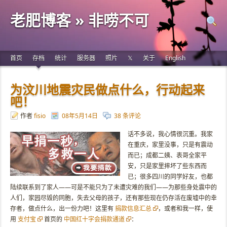
老肥博客 » 非唠不可
首页
存档
统计
服务器
照片
𝕏
关于
English
为汶川地震灾民做点什么，行动起来
吧！
作者
fisio
08年5月14日
38 条评论
话不多说，我心情很沉重。我家
在重庆，家里没事，只是有震动
而已；成都二姨、表哥全家平
安，只是家里摔坏了些东西而
已；很多四川的同学好友，也都
陆续联系到了家人——可是不能只为了未遭灾难的我们——为那些身处震中的
人们，家园尽毁的同胞，失去父母的孩子，还有那些现在仍存活在废墟中的幸
存者，做点什么，出一份力吧！这里有
捐款信息汇总
，或者和我一样，使
用
支付宝
首页的
中国红十字会捐款通道
：