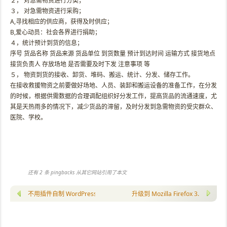
２， 对急需物资进行分类；
３， 对急需物资进行采购；
A,寻找相应的供应商，获得及时供应；
B,爱心动员：社会各界进行捐助；
４，统计预计到货的信息；
序号 货品名称 货品来源 货品单位 到货数量 预计到达时间 运输方式 接货地点
接货负责人 存放场地 是否需要及时下发 注意事项 等
５， 物资到货的接收、卸货、堆码、搬运、统计、分发、储存工作。
在接收救援物资之前要做好场地、人员、装卸和搬运设备的准备工作，在分发
的时候，根据供需数据的合理调配组织好分发工作，提高货品的流通速度，尤
其是天热雨多的情况下，减少货品的滞留，及时分发到急需物资的受灾群众、
医院、学校。
还有 2 条 pingbacks 从其它网站引用了本文
不用插件自制 WordPress 倒序留言簿
升级到 Mozilla Firefox 3.0 RC1