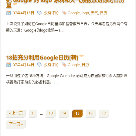
把 Google 的 logo 涂鸦和天气预报放进你的日历
里
07年4月15日
没有评论
Google
,
logo
,
天气
,
日历
上次说到了如何在Google日历里添加基督教节日表，今天再看看另外两个有
趣的玩意：Google的logo涂鸦— […]
18招充分利用Google日历[转]
07年4月14日
没有评论
Google
,
日历
一旦用过了这18种方法，Google Calendar 必可成为你居家旅行杀人越货纵
横冒险打家劫舍的必备利器。 […]
« 上一页
1
13
14
16
17
…
15
下一页 »