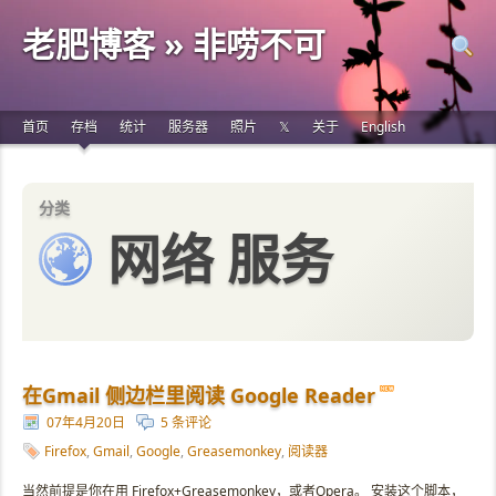
老肥博客 » 非唠不可
首页
存档
统计
服务器
照片
𝕏
关于
English
分类
网络 服务
在Gmail 侧边栏里阅读 Google Reader
07年4月20日
5 条评论
Firefox
,
Gmail
,
Google
,
Greasemonkey
,
阅读器
当然前提是你在用 Firefox+Greasemonkey，或者Opera。 安装这个脚本，