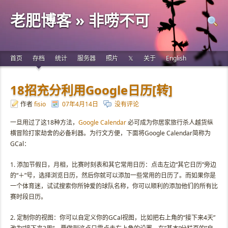
老肥博客 » 非唠不可
首页
存档
统计
服务器
照片
𝕏
关于
English
18招充分利用Google日历[转]
作者
fisio
07年4月14日
没有评论
一旦用过了这18种方法，
Google Calendar
必可成为你居家旅行杀人越货纵
横冒险打家劫舍的必备利器。为行文方便，下面将Google Calendar简称为
GCal：
1. 添加节假日，月相，比赛时刻表和其它常用日历：点击左边“其它日历”旁边
的“＋”号，选择浏览日历，然后你就可以添加一些常用的日历了。而如果你是
一个体育迷，试试搜索你所钟爱的球队名称，你可以顺利的添加他们的所有比
赛时段日历。
2. 定制你的视图：你可以自定义你的GCal视图，比如把右上角的“接下来4天”