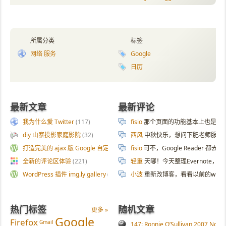
所属分类
标签
网络 服务
Google
日历
最新文章
最新评论
我为什么爱 Twitter
(117)
fisio
那个页面的功能基本上也是拿 AI 
diy 山寨投影家庭影院
(32)
西风
中秋快乐，想问下肥老师服务器
打造完美的 ajax 版 Google 自定义搜索
(187)
fisio
可不，Google Reader 都去
全新的评论区体验
(221)
轻重
天哪！今天整理Evernote
WordPress 插件 img.ly gallery
(54)
小波
重新改博客，看看以前的wp
热门标签
随机文章
更多 »
Google
Firefox
Gmail
147: Ronnie O’Sullivan 2007 North