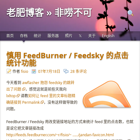
老肥博客 » 非唠不可
首页
存档
统计
服务器
照片
𝕏
关于
English
慎用 FeedBurner / Feedsky 的点击
统计功能
作者
fisio
07年7月18日
28 条评论
今天看到
awflasher 抱怨 feedsky 的跳转
出了问题
，感觉这就是前些天我向
lxltop
请教
如何让 feed 里的文章标题精
确链接到 Permalink
，没有这样做导致的
问题。
FeedBurner / Feedsky 用改变链接地址的方式来统计 feed 里的点击数，也就
是说它把文章链接改成
http://feeds.feedburner.com/~r/fisio/~ ……/jandan-favicon.html