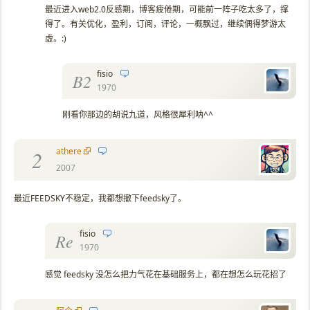
最近进入web2.0反感期，博客疲倦期，可能前一阵子吃太多了，撑
得了。有关优化，盈利，订阅，评论，一概飘过，继续偶得梦游太
虚。:)
fisio
B2
1970
刚看你那边的胡说九道，风格很犀利呐^^
athere
2
2007
最近FEEDSKY不稳定，我都想撤下feedsky了。
fisio
Re
1970
感觉 feedsky 没怎么把力气花在基础服务上，都在想怎么玩花招了