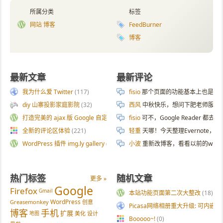
所属分类
标签
网站 博客
FeedBurner
博客
最新文章
最新评论
我为什么爱 Twitter
(117)
fisio
那个页面的功能基本上也是拿 AI 
diy 山寨投影家庭影院
(32)
西风
中秋快乐，想问下肥老师服务器
打造完美的 ajax 版 Google 自定义搜索
(187)
fisio
可不，Google Reader 都去
全新的评论区体验
(221)
轻重
天哪！今天整理Evernote
WordPress 插件 img.ly gallery
(54)
小波
重新改博客，看看以前的wp
热门标签
随机文章
更多 »
Google
Firefox
Gmail
本站功能页面第二次大整改
(18)
WordPress
Greasemonkey
创意
Picasa网络相册重大升级: 可内嵌flas
博客
手机
扩展
地图
美化
设计
Booooo~!
(0)