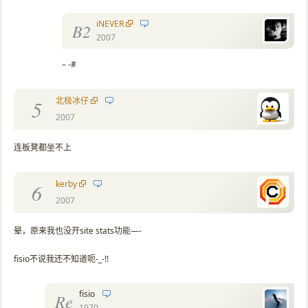
iNEVER
B2
2007
– -#
北极冰仔
5
2007
连板凳都坐不上
kerby
6
2007
晕，原来我也没开site stats功能—-
fisio不说我还不知道呃-_-!!
fisio
Re
1970