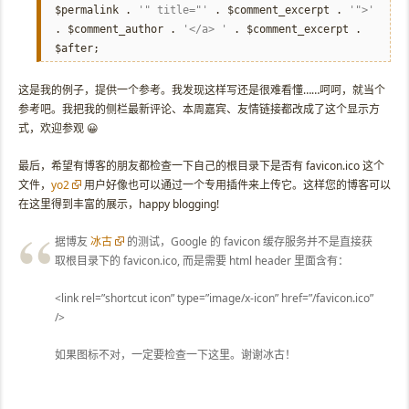
$permalink .
'" title="'
. $comment_excerpt .
'">'
. $comment_author .
'</a> '
. $comment_excerpt .
$after;
这是我的例子，提供一个参考。我发现这样写还是很难看懂……呵呵，就当个
参考吧。我把我的侧栏最新评论、本周嘉宾、友情链接都改成了这个显示方
式，欢迎参观 😀
最后，希望有博客的朋友都检查一下自己的根目录下是否有 favicon.ico 这个
文件，
yo2
用户好像也可以通过一个专用插件来上传它。这样您的博客可以
在这里得到丰富的展示，happy blogging!
据博友
冰古
的测试，Google 的 favicon 缓存服务并不是直接获
取根目录下的 favicon.ico, 而是需要 html header 里面含有：
<link rel=”shortcut icon” type=”image/x-icon” href=”/favicon.ico”
/>
如果图标不对，一定要检查一下这里。谢谢冰古！