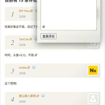
目前有 75 条评论
MY-Hou
1
2008
😀
效果好像会不错，测试下先 :p
TanCee
2
2008
呵呵，头像+ICO，不错 🌈
motta
3
2008
这个赞啊!
那山那人那狗
4
2008