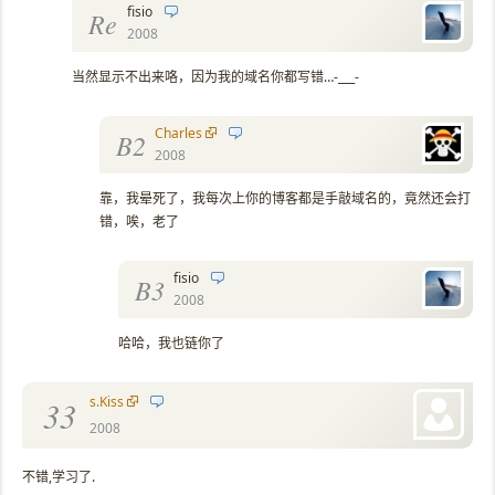
fisio
Re
2008
当然显示不出来咯，因为我的域名你都写错…-___-
Charles
B2
2008
靠，我晕死了，我每次上你的博客都是手敲域名的，竟然还会打
错，唉，老了
fisio
B3
2008
哈哈，我也链你了
s.Kiss
33
2008
不错,学习了.