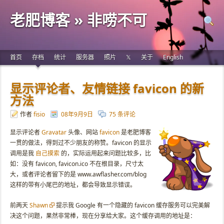
老肥博客 » 非唠不可
首页
存档
统计
服务器
照片
𝕏
关于
English
显示评论者、友情链接 favicon 的新
方法
作者
fisio
08年9月9日
75 条评论
显示评论者
Gravatar
头像、网站
favicon
是老肥博客
一贯的做法，得到过不少朋友的称赞。favicon 的显示
调用是我
自己摸索
的，实际运用起来问题比较多，比
如：没有 favicon, favicon.ico 不在根目录，尺寸太
大，或者评论者留下的是 www.awflasher.com/blog
这样的带有小尾巴的地址，都会导致显示错误。
前两天
Shawn
提示我 Google 有一个隐藏的 favicon 缓存服务可以完美解
决这个问题，果然非常棒，现在分享给大家。这个缓存调用的地址是：