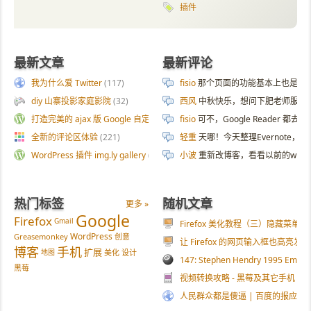
插件
最新文章
最新评论
我为什么爱 Twitter
(117)
fisio
那个页面的功能基本上也是拿 AI 
diy 山寨投影家庭影院
(32)
西风
中秋快乐，想问下肥老师服务器
打造完美的 ajax 版 Google 自定义搜索
(187)
fisio
可不，Google Reader 都去
全新的评论区体验
(221)
轻重
天哪！今天整理Evernote
WordPress 插件 img.ly gallery
(54)
小波
重新改博客，看看以前的wp
热门标签
随机文章
更多 »
Google
Firefox
Gmail
Firefox 美化教程（三）隐藏菜单栏
WordPress
Greasemonkey
创意
让 Firefox 的网页输入框也高亮发光
博客
手机
扩展
地图
美化
设计
147: Stephen Hendry 1995 Embass
黑莓
视频转换攻略 - 黑莓及其它手机
(31
人民群众都是傻逼 | 百度的报应到