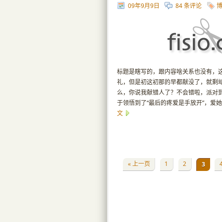
09年9月9日
84 条评论
标题是瞎写的，跟内容啥关系也没有，
礼，但是初这初那的早都献没了，就剩域
么，你说我献错人了？不会错啦，派对
于领悟到了“最后的疼爱是手放开”，爱
文
« 上一页
1
2
3