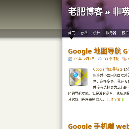
老肥博客 » 非
首页
存档
统计
服务器
照片
Google 地图导航 
09年12月1日
33 条评论
Google 地图导航
已在
似乎并不面向美国以外
件，选择多多。我在 G
并没有选择更为流行的 Cya
区的导航功能，但是没有语音，我猜测是 
其它应用程序差别很大。
阅读全文
Google 手机端 w