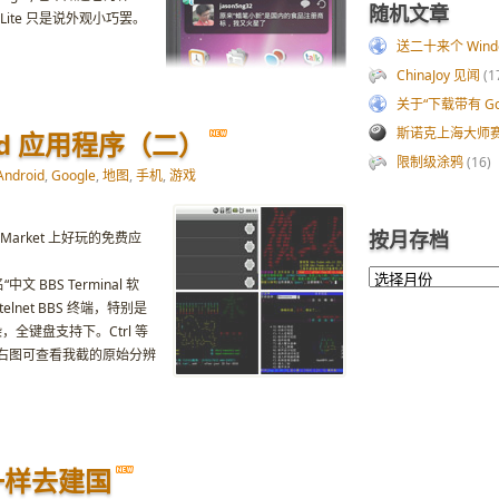
随机文章
 Lite 只是说外观小巧罢。
送二十来个 Windows
ChinaJoy 见闻
(1
关于“下载带有 Goo
斯诺克上海大师赛赛
id 应用程序（二）
限制级涂鸦
(16)
Android
,
Google
,
地图
,
手机
,
游戏
按月存档
d Market 上好玩的免费应
或名“中文 BBS Terminal 软
net BBS 终端，特别是
，全键盘支持下。Ctrl 等
右图可查看我截的原始分辨
一样去建国