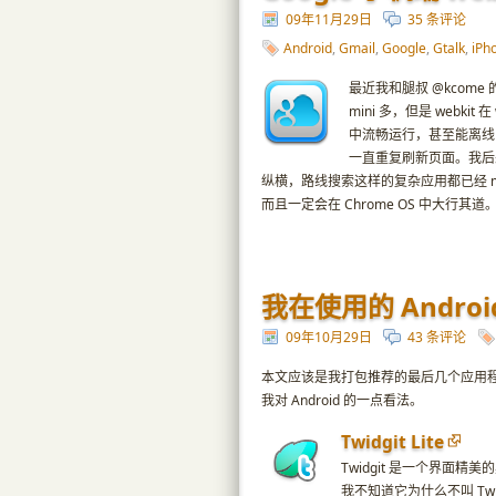
09年11月29日
35 条评论
Android
,
Gmail
,
Google
,
Gtalk
,
iPh
最近我和腿叔 @kcome 
mini 多，但是 webk
中流畅运行，甚至能离线，
一直重复刷新页面。我
纵横，路线搜索这样的复杂应用都已经 mo
而且一定会在 Chrome OS 中大行其道
我在使用的 Andro
09年10月29日
43 条评论
本文应该是我打包推荐的最后几个应用程序了
我对 Android 的一点看法。
Twidgit Lite
Twidgit 是一个界面精美的桌面 
我不知道它为什么不叫 Twi