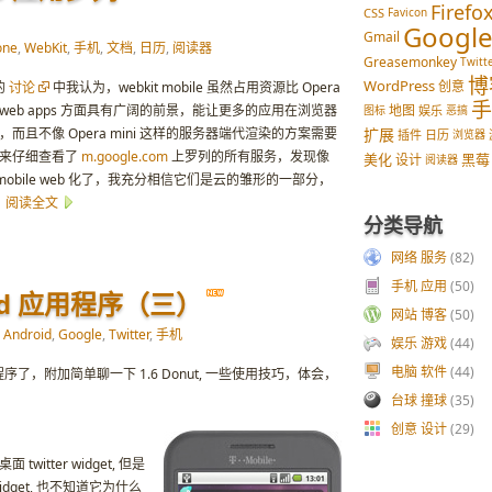
Firefo
CSS
Favicon
Googl
Gmail
one
,
WebKit
,
手机
,
文档
,
日历
,
阅读器
Greasemonkey
Twitt
博
WordPress
创意
的
讨论
中我认为，webkit mobile 虽然占用资源比 Opera
it 在 web apps 方面具有广阔的前景，能让更多的应用在浏览器
地图
图标
娱乐
恶搞
而且不像 Opera mini 这样的服务器端代渲染的方案需要
扩展
插件
日历
浏览器
后来仔细查看了
m.google.com
上罗列的所有服务，发现像
美化
黑莓
设计
阅读器
bile web 化了，我充分相信它们是云的雏形的一部分，
。
阅读全文
分类导航
网络 服务
(82)
手机 应用
(50)
id 应用程序（三）
网站 博客
(50)
Android
,
Google
,
Twitter
,
手机
娱乐 游戏
(44)
电脑 软件
(44)
，附加简单聊一下 1.6 Donut, 一些使用技巧，体会，
台球 撞球
(35)
创意 设计
(29)
twitter widget, 但是
dget, 也不知道它为什么