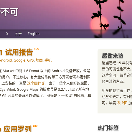
唠不可
𝕏
关于
English
G1 试用报告
感谢来访
Android
,
Google
,
GPS
,
地图
,
手机
这里已经 15 年
新的可能性也不大
 Market 中对 1.6 Donut 以上的 Android 设备开放，但是
这片空间，留着这
的用户。不过放心，有大量优秀的第三方开发者发布定制固
经写过的东西。
1 上安装的一直是
这个固件
，由于一些个人偏好的原因，
nMod. Google Maps 的版本号是 3.2.1, 开启了所有地
如今的我忙着工作
G1 容量的关系所以砍掉了。图标是下一代 UI 的风格，和
也甚少更新，有时
呢，毕竟
发个图
加
eb 应用罗列
热门标签