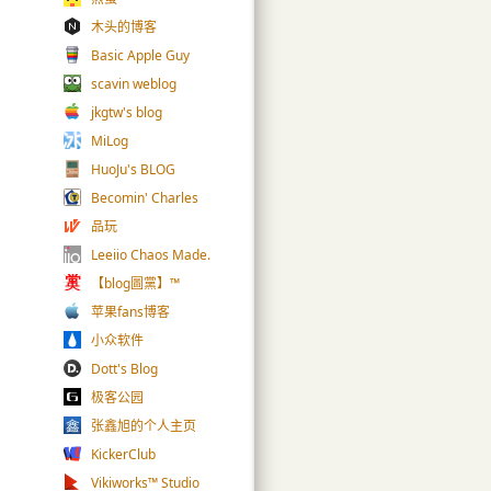
木头的博客
Basic Apple Guy
scavin weblog
jkgtw's blog
MiLog
HuoJu's BLOG
Becomin' Charles
品玩
Leeiio Chaos Made.
【blog圖黨】™
苹果fans博客
小众软件
Dott's Blog
极客公园
张鑫旭的个人主页
KickerClub
Vikiworks™ Studio