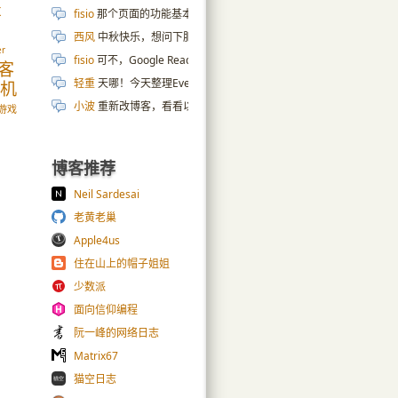
x
fisio
那个页面的功能基本上也是拿 AI 写的😄 cpu 内存硬盘那些数据是
e
西风
中秋快乐，想问下肥老师服务器页面是怎么实现的，ai搞了几天
er
fisio
可不，Google Reader 都去世十年了…
Google Reader 的分
客
轻重
天哪！今天整理Evernote，发现这条2010年的剪藏笔记，
手机
小波
重新改博客，看看以前的wp小伙伴的博客，发现绝大部分都关了
游戏
博客推荐
Neil Sardesai
老黄老巢
Apple4us
住在山上的帽子姐姐
少数派
面向信仰编程
阮一峰的网络日志
Matrix67
猫空日志