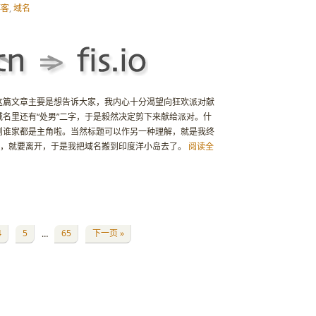
博客
,
域名
这篇文章主要是想告诉大家，我内心十分渴望向狂欢派对献
名里还有“处男”二字，于是毅然决定剪下来献给派对。什
到谁家都是主角啦。当然标题可以作另一种理解，就是我终
她，就要离开，于是我把域名搬到印度洋小岛去了。
阅读全
4
5
65
下一页 »
…