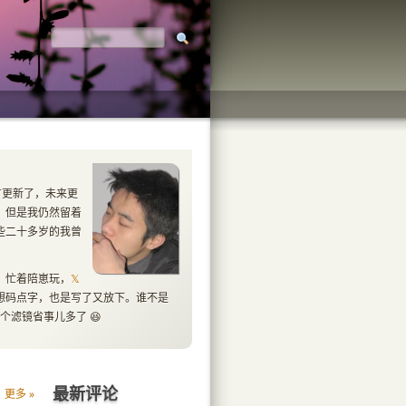
照片背后藏有
没有更新了，未来更
微型胶
一颗
。但是我仍然留着
，你得到了
卷
些二十多岁的我曾
它。
，忙着陪崽玩，
𝕏
想码点字，也是写了又放下。谁不是
个滤镜省事儿多了 😆
最新评论
更多 »