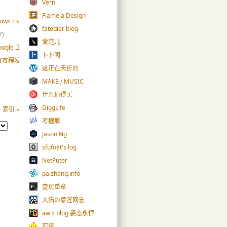
Vern
Flameia Design
 Live Account: 单字母@live.mobi
(55)
fatedier blog
7)
爱范儿
gle 工具栏的 Firefox”的一点看法
(33)
卜卜阁
程发布 @Google 日历
(12)
这正在夭折的
MAKE / MUSIC
什么值得买
DiggLife
索引 »
考据癖
Jason Ng
sfufoet's log
NetPuter
paizhang.info
壹页单章
大猫の意淫网志
aw's blog 姿态永恒
煎蛋