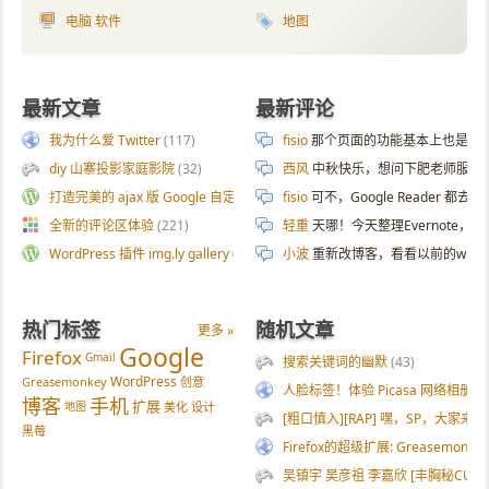
电脑 软件
地图
最新文章
最新评论
我为什么爱 Twitter
(117)
fisio
那个页面的功能基本上也是拿 AI 
diy 山寨投影家庭影院
(32)
西风
中秋快乐，想问下肥老师服务器
打造完美的 ajax 版 Google 自定义搜索
(187)
fisio
可不，Google Reader 都去
全新的评论区体验
(221)
轻重
天哪！今天整理Evernote
WordPress 插件 img.ly gallery
(54)
小波
重新改博客，看看以前的wp
热门标签
随机文章
更多 »
Google
Firefox
Gmail
搜索关键词的幽默
(43)
WordPress
Greasemonkey
创意
人脸标签！体验 Picasa 网络相册
博客
手机
扩展
地图
美化
设计
[粗口慎入][RAP] 嘿，SP，大家来
黑莓
Firefox的超级扩展: Greasemonkey
吴镇宇 吴彦祖 李嘉欣 [丰胸秘CUP] 