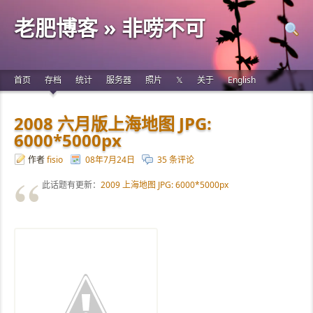
老肥博客 » 非唠不可
首页
存档
统计
服务器
照片
𝕏
关于
English
2008 六月版上海地图 JPG:
6000*5000px
作者
fisio
08年7月24日
35 条评论
此话题有更新：
2009 上海地图 JPG: 6000*5000px