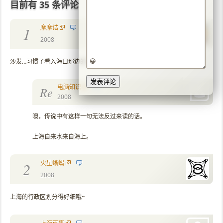
目前有 35 条评论
摩摩诘
1
2008
😀
沙发…习惯了看入海口那边的头,没有了看着不像上海,哈哈
电脑知识
Re
2008
噢，传说中有这样一句无法反过来读的话。
上海自来水来自海上。
火星蜥蜴
2
2008
上海的行政区划分得好细哦~