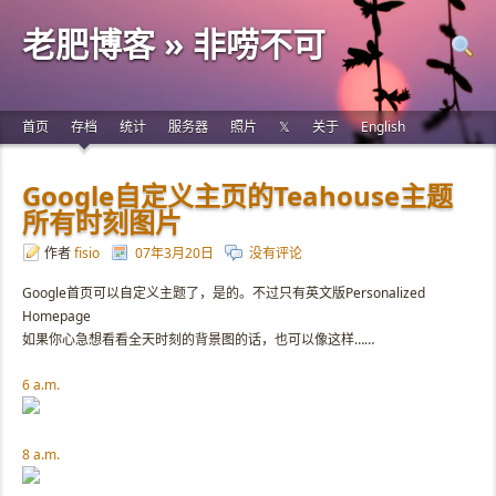
老肥博客 » 非唠不可
首页
存档
统计
服务器
照片
𝕏
关于
English
Google自定义主页的Teahouse主题
所有时刻图片
作者
fisio
07年3月20日
没有评论
Google首页可以自定义主题了，是的。不过只有英文版Personalized
Homepage
如果你心急想看看全天时刻的背景图的话，也可以像这样……
6 a.m.
8 a.m.