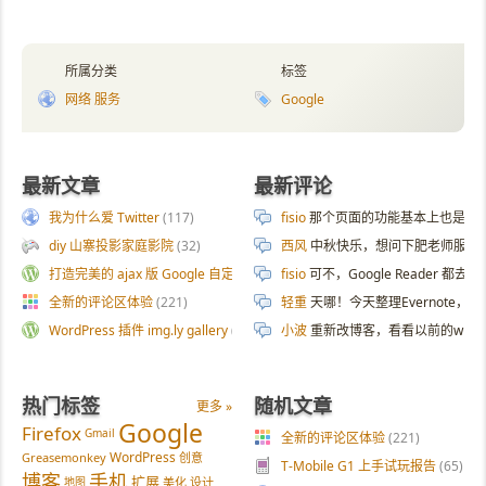
所属分类
标签
网络 服务
Google
最新文章
最新评论
我为什么爱 Twitter
(117)
fisio
那个页面的功能基本上也是拿 AI 
diy 山寨投影家庭影院
(32)
西风
中秋快乐，想问下肥老师服务器
打造完美的 ajax 版 Google 自定义搜索
(187)
fisio
可不，Google Reader 都去
全新的评论区体验
(221)
轻重
天哪！今天整理Evernote
WordPress 插件 img.ly gallery
(54)
小波
重新改博客，看看以前的wp
热门标签
随机文章
更多 »
Google
Firefox
Gmail
全新的评论区体验
(221)
WordPress
Greasemonkey
创意
T-Mobile G1 上手试玩报告
(65)
博客
手机
扩展
地图
美化
设计