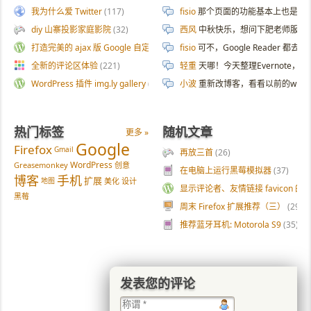
我为什么爱 Twitter
(117)
fisio
那个页面的功能基本上也是拿 AI 
diy 山寨投影家庭影院
(32)
西风
中秋快乐，想问下肥老师服务器
打造完美的 ajax 版 Google 自定义搜索
(187)
fisio
可不，Google Reader 都去
全新的评论区体验
(221)
轻重
天哪！今天整理Evernote
WordPress 插件 img.ly gallery
(54)
小波
重新改博客，看看以前的wp
热门标签
随机文章
更多 »
Google
Firefox
Gmail
再放三首
(26)
WordPress
Greasemonkey
创意
在电脑上运行黑莓模拟器
(37)
博客
手机
扩展
地图
美化
设计
显示评论者、友情链接 favicon 的
黑莓
周末 Firefox 扩展推荐（三）
(29)
推荐蓝牙耳机: Motorola S9
(35)
发表您的评论