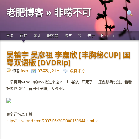
老肥博客 » 非唠不可
首页
存档
统计
服务器
照片
𝕏
关于
English
吴镇宇 吴彦祖 李嘉欣 [丰胸秘CUP] 国
粤双语版 [DVDRip]
作者
fisio
07年5月21日
没有评论
一早见到VeryCD的RSS收过来这么一片电影，汗死了……居然谬听说过，看看
好像也值得一看的样子嘛，大牌不少
更多详情及下载
http://lib.verycd.com/2007/05/20/0000150644.html