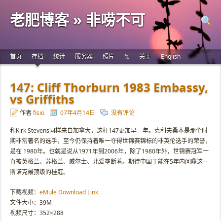
老肥博客 » 非唠不可
首页
存档
统计
服务器
照片
𝕏
关于
English
147: Cliff Thorburn 1983 Embassy,
vs Griffiths
作者
fisio
07年4月14日
没有评论
和Kirk Stevens同样来自加拿大，这杆147更加早一年。克利夫桑本是那个时
期非常著名的选手，至今仍保持着唯一夺得世锦赛锦标的非英伦选手的荣誉，
是在 1980年。也就是说从1971年到2006年，除了1980年外，世锦赛冠军一
直被英格兰、苏格兰、威尔士、北爱垄断着。期待中国丁能在5年内问鼎这一
斯诺克最顶级的桂冠。
下载视频：
eMule Download Link
文件大小：39M
视频尺寸：352×288