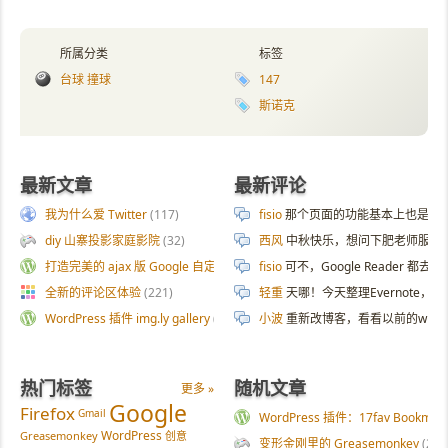
所属分类
标签
台球 撞球
147
斯诺克
最新文章
最新评论
我为什么爱 Twitter
(117)
fisio
那个页面的功能基本上也是拿 AI 
diy 山寨投影家庭影院
(32)
西风
中秋快乐，想问下肥老师服务器
打造完美的 ajax 版 Google 自定义搜索
(187)
fisio
可不，Google Reader 都去
全新的评论区体验
(221)
轻重
天哪！今天整理Evernote
WordPress 插件 img.ly gallery
(54)
小波
重新改博客，看看以前的wp
热门标签
随机文章
更多 »
Google
Firefox
Gmail
WordPress 插件：17fav Bookmark
WordPress
Greasemonkey
创意
变形金刚里的 Greasemonkey
(21)