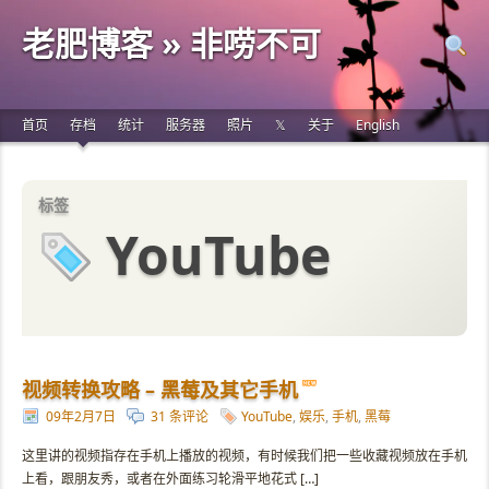
老肥博客 » 非唠不可
首页
存档
统计
服务器
照片
𝕏
关于
English
标签
YouTube
视频转换攻略 – 黑莓及其它手机
09年2月7日
31 条评论
YouTube
,
娱乐
,
手机
,
黑莓
这里讲的视频指存在手机上播放的视频，有时候我们把一些收藏视频放在手机
上看，跟朋友秀，或者在外面练习轮滑平地花式 […]