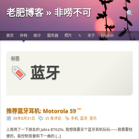
老肥博客 » 非唠不可
首页
存档
统计
服务器
照片
𝕏
关于
English
标签
蓝牙
推荐蓝牙耳机: Motorola S9
08年8月31日
35 条评论
手机
,
蓝牙
,
音乐
上周用了一下朋友的 Jabra BT620s, 我想我要买个蓝牙耳机玩玩——我需要轻
便的，能控制音量和下一曲的 […]