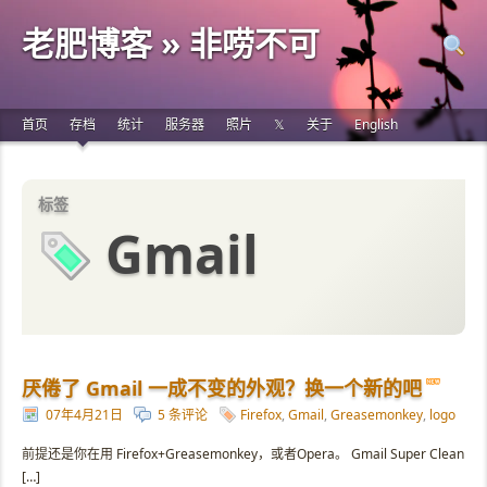
老肥博客 » 非唠不可
首页
存档
统计
服务器
照片
𝕏
关于
English
标签
Gmail
厌倦了 Gmail 一成不变的外观？换一个新的吧
07年4月21日
5 条评论
Firefox
,
Gmail
,
Greasemonkey
,
logo
前提还是你在用 Firefox+Greasemonkey，或者Opera。 Gmail Super Clean
[…]