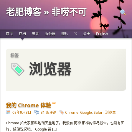
老肥博客 » 非唠不可
首页
存档
统计
服务器
照片
𝕏
关于
English
标签
浏览器
我的 Chrome 体验
08年9月3日
31 条评论
Chrome
,
Google
,
Safari
,
浏览器
Chrome 如大家预料地铺天盖地了。我没有 阿禅 那样的详尽报告，也没有图
片，随便说说吧。 Google 甚 […]