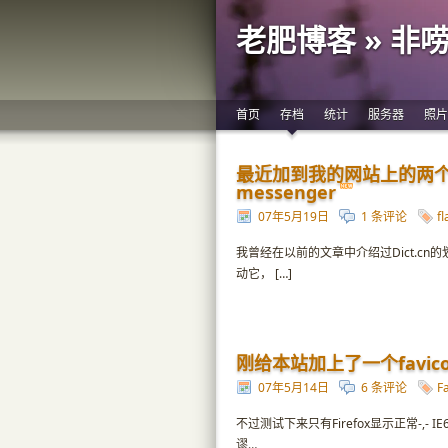
老肥博客 » 非
首页
存档
统计
服务器
照片
最近加到我的网站上的两个小玩
messenger
07年5月19日
1 条评论
fl
我曾经在以前的文章中介绍过Dict.cn的
动它， […]
刚给本站加上了一个favic
07年5月14日
6 条评论
F
不过测试下来只有Firefox显示正常-,
谬…