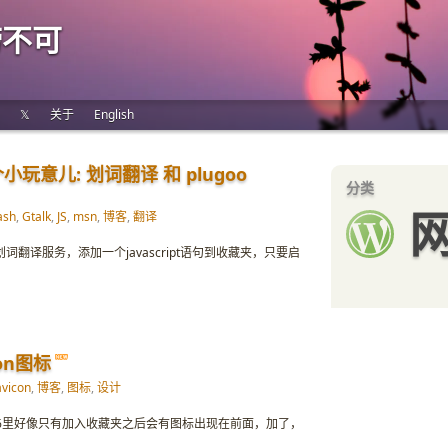
唠不可
𝕏
关于
English
意儿: 划词翻译 和 plugoo
分类
ash
,
Gtalk
,
JS
,
msn
,
博客
,
翻译
划词翻译服务，添加一个javascript语句到收藏夹，只要启
on图标
avicon
,
博客
,
图标
,
设计
- IE6里好像只有加入收藏夹之后会有图标出现在前面，加了，